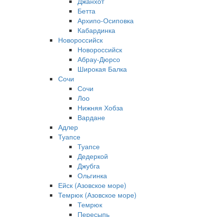
Джанхот
Бетта
Архипо-Осиповка
Кабардинка
Новороссийск
Новороссийск
Абрау-Дюрсо
Широкая Балка
Сочи
Сочи
Лоо
Нижняя Хобза
Вардане
Адлер
Туапсе
Туапсе
Дедеркой
Джубга
Ольгинка
Ейск (Азовское море)
Темрюк (Азовское море)
Темрюк
Пересыпь