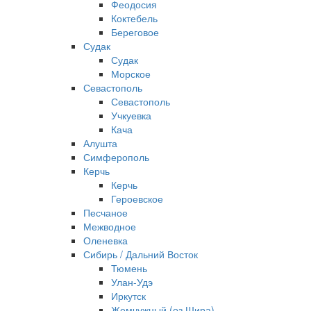
Феодосия
Коктебель
Береговое
Судак
Судак
Морское
Севастополь
Севастополь
Учкуевка
Кача
Алушта
Симферополь
Керчь
Керчь
Героевское
Песчаное
Межводное
Оленевка
Сибирь / Дальний Восток
Тюмень
Улан-Удэ
Иркутск
Жемчужный (оз Шира)