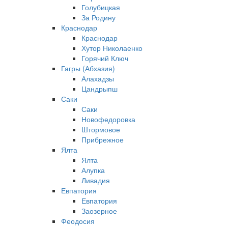
Голубицкая
За Родину
Краснодар
Краснодар
Хутор Николаенко
Горячий Ключ
Гагры (Абхазия)
Алахадзы
Цандрыпш
Саки
Саки
Новофедоровка
Штормовое
Прибрежное
Ялта
Ялта
Алупка
Ливадия
Евпатория
Евпатория
Заозерное
Феодосия