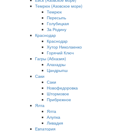
Ейск (Азовское море)
Темрюк (Азовское море)
Темрюк
Пересыпь
Голубицкая
За Родину
Краснодар
Краснодар
Хутор Николаенко
Горячий Ключ
Гагры (Абхазия)
Алахадзы
Цандрыпш
Саки
Саки
Новофедоровка
Штормовое
Прибрежное
Ялта
Ялта
Алупка
Ливадия
Евпатория