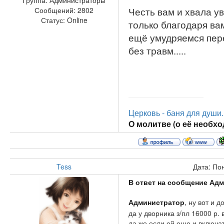
Группа: Администраторы
Честь вам и хвала у
Сообщений:
2802
Статус:
Online
только благодаря ва
ещё умудряемся пер
без травм.....
Церковь - баня для души..
О молитве (о её необход
Tess
Дата: По
В ответ на сообщение Ад
Администратор
, ну вот и 
да у дворника з/пл 16000 р.
да же если ей еще и включа