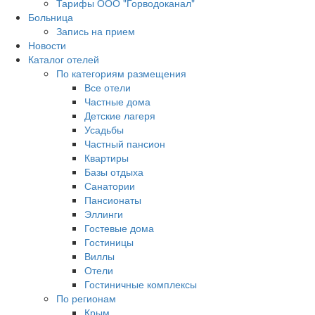
Тарифы ООО "Горводоканал"
Больница
Запись на прием
Новости
Каталог отелей
По категориям размещения
Все отели
Частные дома
Детские лагеря
Усадьбы
Частный пансион
Квартиры
Базы отдыха
Санатории
Пансионаты
Эллинги
Гостевые дома
Гостиницы
Виллы
Отели
Гостиничные комплексы
По регионам
Крым