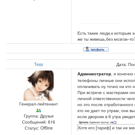
Есть такие люди,к которым х
же ты живешь,без мозгов–то
Tess
Дата: По
Администратор
, я конечно
телефоны личные они использ
оплачивать ну точно ни кто 
При встрече с мастерами он
личной ответственности чело
Генерал-лейтенант
но это после отработанного
кто не дает по утрам, они в
Группа: Друзья
если дворник в 6 утра увид
Сообщений:
616
Администратор
(
)
Цитата
Хотя его [тариф] и так не м
Статус:
Offline