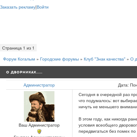
Заказать рекламу
|
Войти
Страница
1
из
1
1
Форум Когалым
»
Городские форумы
»
Клуб "Знак качества"
»
О д
О ДВОРНИКАХ.....
Администратор
Дата: По
Сегодня в очередной раз п
что подумалось: вот выбирае
ничуть не меньшего внимания
В этом году, как никогда ра
Ваш Администратор
условия всеобщего дворовог
передвигаться без помех по 