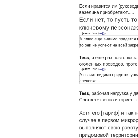
Если нравится им [руково
вазелина приобретают.....
Если нет, то пусть т
ключевому персонаж
Tess
(
)
Цитата
А плюс еще видимо придется и
то они не успеют на всей закр
, я ещё раз повторюс
Tess
оголенных проводов, прот
Tess
(
)
Цитата
А значит видимо придется уве
спецовке...
, рабочая нагрузка у д
Tess
Соответственно и тариф - то
Хотя его [тариф] и так
случае в первом микрор
выполняют свою работу
придомовой территории.