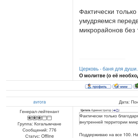
Фактически только
умудряемся передв
микрорайонов без т
Церковь - баня для души..
О молитве (о её необход
avrora
Дата: По
Администратор
(
)
Генерал-лейтенант
Цитата
Фактически только благода
внутренней территории микро
Группа: Когалымчане
Сообщений:
776
Поддерживаю на все 100. На
Статус:
Offline