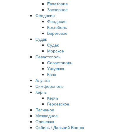
Евпатория
Заозерное
Феодосия
Феодосия
Коктебель
Береговое
Судак
Судак
Морское
Севастополь
Севастополь
Учкуевка
Кача
Алушта
Симферополь
Керчь
Керчь
Героевское
Песчаное
Межводное
Оленевка
Сибирь / Дальний Восток