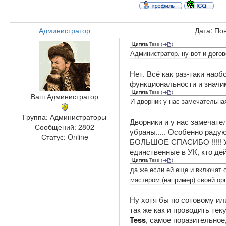
Администратор
Дата: По
Tess
(
)
Цитата
Администратор, ну вот и догов
Нет. Всё как раз-таки нао
функциональности и значимо
Tess
(
)
Цитата
Ваш Администратор
И дворник у нас замечательная
Группа: Администраторы
Дворники и у нас замечате
Сообщений:
2802
убраны..... Особенно раду
Статус:
Online
БОЛЬШОЕ СПАСИБО !!!!! У м
единственные в УК, кто дей
Tess
(
)
Цитата
да же если ей еще и включат 
мастером (например) своей ор
Ну хотя бы по сотовому ил
так же как и проводить тек
, самое поразительное,
Tess