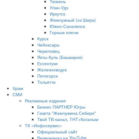
Тюмень
Улан-Удэ
Иркутск
Жемчужный (оз Шира)
Южно‐Сахалинск
Горные ключи
Курск
Чебоксары
Череповец
Якты-Куль (Башкирия)
Ессентуки
Железноводск
Пятигорск
Тольятти
Храм
СМИ
Рекламные издания
Бизнес ПАРТНЕР Югры
Газета "Жемчужина Сибири"
Твой ТВ-канал, ТНТ+Когалым
ТК «Инфосервис»
Официальный сайт
Видеоканал на YouTube