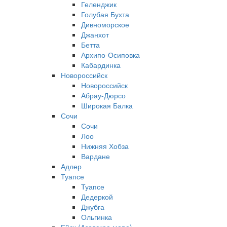
Геленджик
Голубая Бухта
Дивноморское
Джанхот
Бетта
Архипо-Осиповка
Кабардинка
Новороссийск
Новороссийск
Абрау-Дюрсо
Широкая Балка
Сочи
Сочи
Лоо
Нижняя Хобза
Вардане
Адлер
Туапсе
Туапсе
Дедеркой
Джубга
Ольгинка