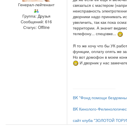
Генерал-лейтенант
связаться с мастером (напр
неисправность электротехнич
Группа: Друзья
дворники надо принимать ис
Сообщений:
616
увеличить, так как пока осм
Статус:
Offline
территории. А значит видим
телефону... спецовке...
Я то же хочу что бы УК рабо
функции, оплату опять же за 
Но вот домофон в моем конк
И дворник у нас замечате
ВK "Фонд помощи бездомным
ВK Кинолого-Фелинологиче
сайт клуба "ЗОЛОТОЙ ТОРУ