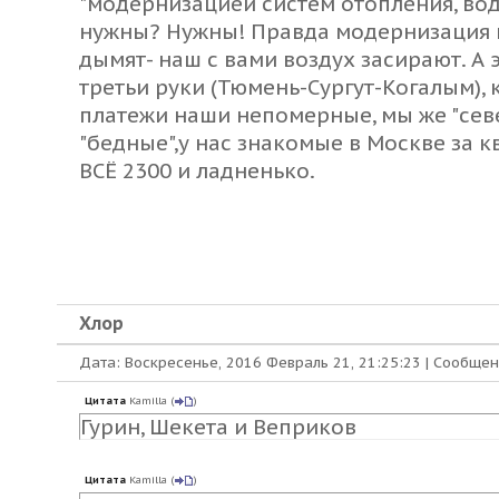
"модернизацией систем отопления, вод
нужны? Нужны! Правда модернизация к
дымят- наш с вами воздух засирают. А 
третьи руки (Тюмень-Сургут-Когалым), 
платежи наши непомерные, мы же "сев
"бедные",у нас знакомые в Москве за к
ВСЁ 2300 и ладненько.
Хлор
Дата: Воскресенье, 2016 Февраль 21, 21:25:23 | Сообще
Цитата
Kamilla
(
)
Гурин, Шекета и Веприков
Цитата
Kamilla
(
)