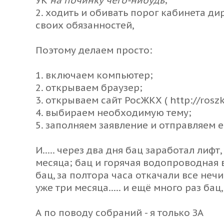
УК
на починку чего-нибудь
;
2. ходить и обивать порог кабинета д
своих обязанностей,
Поэтому делаем просто:
1. включаем компьютер;
2. открываем браузер;
3. открываем сайт РосЖКХ (
http://rosz
4. выбираем необходимую тему;
5. заполняем заявление и отправляем 
И..... через два дня бац заработал лиф
месяца; бац и горячая водопроводная
бац, за полтора часа откачали все неч
уже три месяца..... и ещё много раз бац, ба
А по поводу собраний - я только ЗА