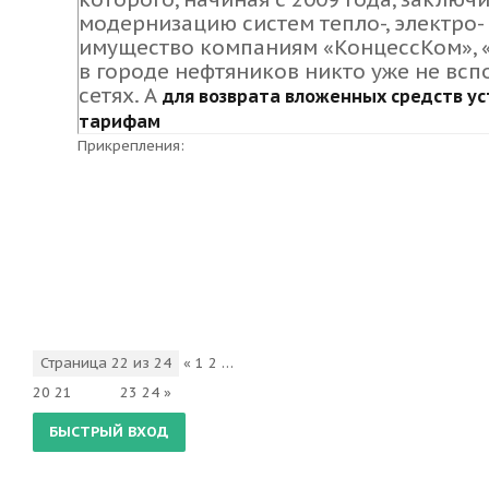
модернизацию систем тепло-, электро
имущество компаниям «КонцессКом», 
в городе нефтяников никто уже не вс
сетях
. А
для возврата вложенных средств у
тарифам
Прикрепления:
Страница
22
из
24
«
1
2
…
20
21
22
23
24
»