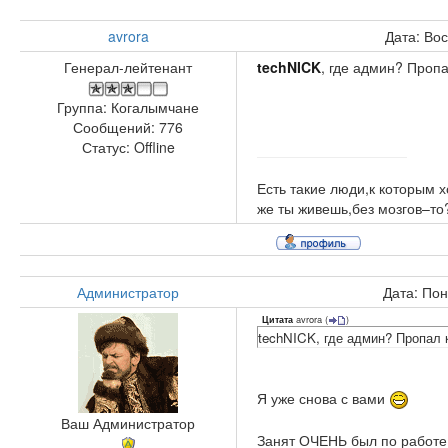
avrora
Дата: Во
Генерал-лейтенант
techNICK
, где админ? Пропа
Группа: Когалымчане
Сообщений:
776
Статус:
Offline
Есть такие люди,к которым х
же ты живешь,без мозгов–то
Администратор
Дата: Пон
avrora
(
)
Цитата
techNICK, где админ? Пропал 
Я уже снова с вами
Ваш Администратор
Занят ОЧЕНЬ был по работе