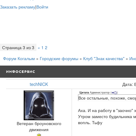
Заказать рекламу
|
Войти
Страница
3
из
3
«
1
2
3
Форум Когалым
»
Городские форумы
»
Клуб "Знак качества"
»
Ин
ИНФОСЕРВИС
techNICK
Дата: 
Администратор
(
)
Цитата
Все остальные, похоже, смо
Аха. И на работу в "заочно" 
Утром заместо будильника ме
вопль. Тьфу
Ветеран броуновского
движения