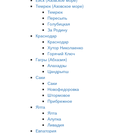
Ейск (Азовское море)
Темрюк (Азовское море)
Темрюк
Пересыпь
Голубицкая
За Родину
Краснодар
Краснодар
Хутор Николаенко
Горячий Ключ
Гагры (Абхазия)
Алахадзы
Цандрыпш
Саки
Саки
Новофедоровка
Штормовое
Прибрежное
Ялта
Ялта
Алупка
Ливадия
Евпатория