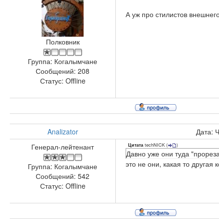
А уж про стилистов внешнег
Полковник
Группа: Когалымчане
Сообщений:
208
Статус:
Offline
Analizator
Дата: 
techNICK
(
)
Генерал-лейтенант
Цитата
Давно уже они туда "прорез
это не они, какая то другая
Группа: Когалымчане
Сообщений:
542
Статус:
Offline