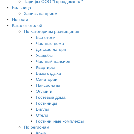
Тарифы ООО "Горводоканал"
Больница
Запись на прием
Новости
Каталог отелей
По категориям размещения
Все отели
Частные дома
Детские лагеря
Усадьбы
Частный пансион
Квартиры
Базы отдыха
Санатории
Пансионаты
Эллинги
Гостевые дома
Гостиницы
Виллы
Отели
Гостиничные комплексы
По регионам
Крым