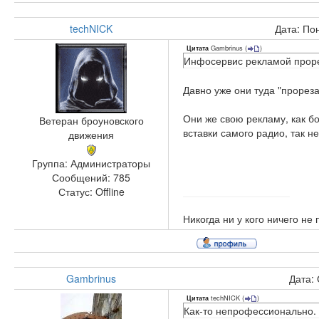
techNICK
Дата: По
Gambrinus
(
)
Цитата
Инфосервис рекламой проре
Давно уже они туда "прорез
Они же свою рекламу, как б
Ветеран броуновского
вставки самого радио, так н
движения
Группа: Администраторы
Сообщений:
785
Статус:
Offline
Никогда ни у кого ничего не
Gambrinus
Дата:
techNICK
(
)
Цитата
Как-то непрофессионально.