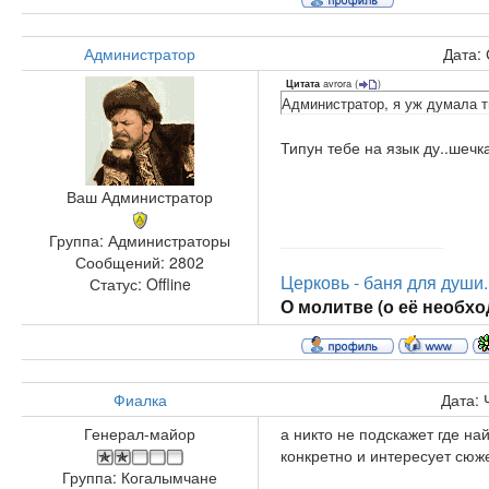
Администратор
Дата:
avrora
(
)
Цитата
Администратор, я уж думала 
Типун тебе на язык ду..шечка
Ваш Администратор
Группа: Администраторы
Сообщений:
2802
Церковь - баня для души..
Статус:
Offline
О молитве (о её необход
Фиалка
Дата: 
Генерал-майор
а никто не подскажет где н
конкретно и интересует сюже
Группа: Когалымчане