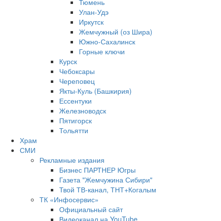
Тюмень
Улан-Удэ
Иркутск
Жемчужный (оз Шира)
Южно‐Сахалинск
Горные ключи
Курск
Чебоксары
Череповец
Якты-Куль (Башкирия)
Ессентуки
Железноводск
Пятигорск
Тольятти
Храм
СМИ
Рекламные издания
Бизнес ПАРТНЕР Югры
Газета "Жемчужина Сибири"
Твой ТВ-канал, ТНТ+Когалым
ТК «Инфосервис»
Официальный сайт
Видеоканал на YouTube