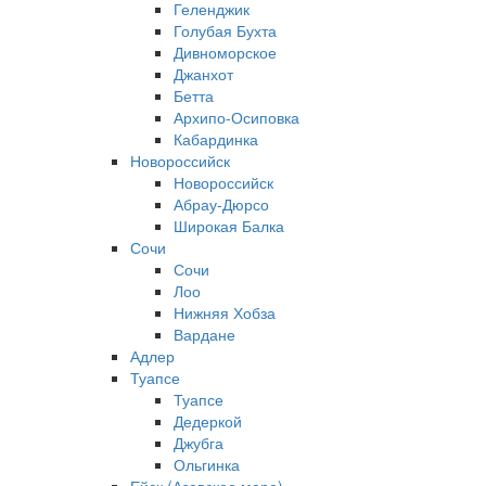
Геленджик
Голубая Бухта
Дивноморское
Джанхот
Бетта
Архипо-Осиповка
Кабардинка
Новороссийск
Новороссийск
Абрау-Дюрсо
Широкая Балка
Сочи
Сочи
Лоо
Нижняя Хобза
Вардане
Адлер
Туапсе
Туапсе
Дедеркой
Джубга
Ольгинка