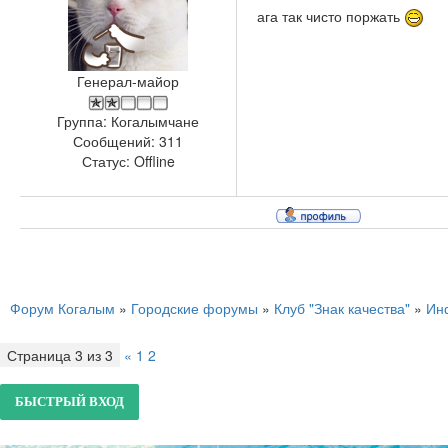
ага так чисто поржать
Генерал-майор
Группа: Когалымчане
Сообщений:
311
Статус:
Offline
Форум Когалым
»
Городские форумы
»
Клуб "Знак качества"
»
Ин
Страница
3
из
3
«
1
2
3