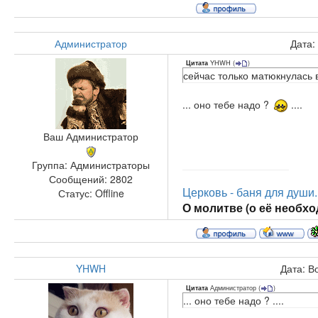
Администратор
Дата:
YHWH
(
)
Цитата
сейчас только матюкнулась в
... оно тебе надо ?
....
Ваш Администратор
Группа: Администраторы
Сообщений:
2802
Церковь - баня для души..
Статус:
Offline
О молитве (о её необход
YHWH
Дата: В
Администратор
(
)
Цитата
... оно тебе надо ? ....