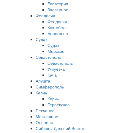
Евпатория
Заозерное
Феодосия
Феодосия
Коктебель
Береговое
Судак
Судак
Морское
Севастополь
Севастополь
Учкуевка
Кача
Алушта
Симферополь
Керчь
Керчь
Героевское
Песчаное
Межводное
Оленевка
Сибирь / Дальний Восток