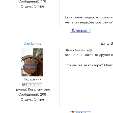
Сообщений:
776
Статус:
Offline
Есть такие люди,к которым х
же ты живешь,без мозгов–то
Gambrinus
Дата: 
Analizator
(
)
Цитата
это не они, какая то другая
Это что же за контора? Опят
Полковник
Группа: Когалымчане
Сообщений:
208
Статус:
Offline