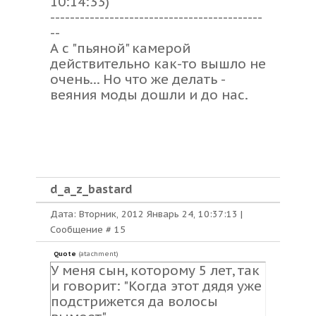
10:14:33)
-------------------------------------------
--
А с "пьяной" камерой
действительно как-то вышло не
очень... Но что же делать -
веяния моды дошли и до нас.
d_a_z_bastard
Дата: Вторник, 2012 Январь 24, 10:37:13 |
Сообщение #
15
Quote
(
atachment
)
У меня сын, которому 5 лет, так
и говорит: "Когда этот дядя уже
подстрижется да волосы