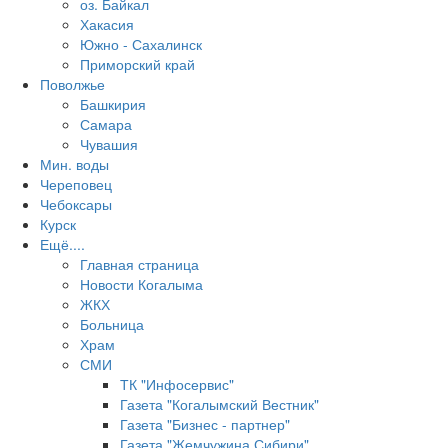
оз. Байкал
Хакасия
Южно - Сахалинск
Приморский край
Поволжье
Башкирия
Самара
Чувашия
Мин. воды
Череповец
Чебоксары
Курск
Ещё....
Главная страница
Новости Когалыма
ЖКХ
Больница
Храм
СМИ
ТК "Инфосервис"
Газета "Когалымский Вестник"
Газета "Бизнес - партнер"
Газета "Жемчужина Сибири"