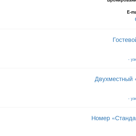
E-ma
Гостево
- у
Двухместный «
- у
Номер «Станда