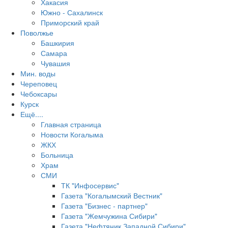
Хакасия
Южно - Сахалинск
Приморский край
Поволжье
Башкирия
Самара
Чувашия
Мин. воды
Череповец
Чебоксары
Курск
Ещё....
Главная страница
Новости Когалыма
ЖКХ
Больница
Храм
СМИ
ТК "Инфосервис"
Газета "Когалымский Вестник"
Газета "Бизнес - партнер"
Газета "Жемчужина Сибири"
Газета "Нефтяник Западной Сибири"