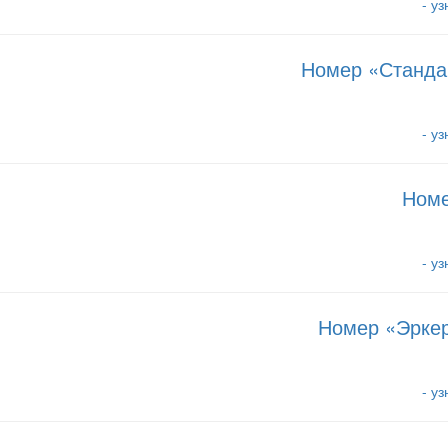
- у
Номер «Станда
- у
Номе
- у
Номер «Эркер
- у