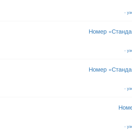
- у
Номер «Станда
- у
Номер «Станда
- у
Номе
- у