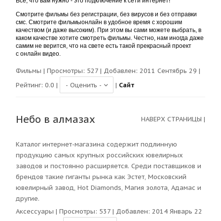
Все, что вам нужно - это подключение к сети интернет!
Смотрите фильмы без регистрации, без вирусов и без отправки
смс. Смотрите фильмы
онлайн
в удобное время с хорошим
качеством (и даже высоким). При этом вы сами можете выбрать, в
каком качестве хотите смотреть фильмы. Честно, нам иногда даже
самим не верится, что на свете есть такой прекрасный проект
с
онлайн
видео.
Фильмы
| Просмотры:
527
| Добавлен: 2011 Сентябрь 29 |
Рейтинг:
0.0
|
|
Сайт
Небо в алмазах
НАВЕРХ СТРАНИЦЫ
|
Каталог интернет-магазина содержит подлинную
продукцию самых крупных российских ювелирных
заводов и постоянно расширяется. Среди поставщиков и
брендов такие гиганты рынка как Эстет, Московский
ювелирный завод, Hot Diamonds, Магия золота, Адамас и
другие.
Аксессуары
| Просмотры:
537
| Добавлен: 2014 Январь 22