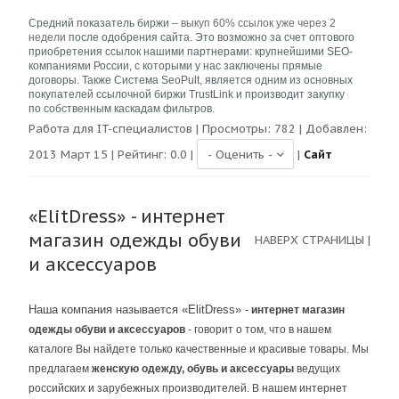
Средний показатель биржи –
выкуп 60% ссылок уже через 2
недели
после одобрения сайта. Это возможно за счет оптового
приобретения ссылок нашими партнерами: крупнейшими SEO-
компаниями России, с которыми у нас заключены прямые
договоры. Также Система SeoPult, является одним из основных
покупателей ссылочной биржи TrustLink и производит закупку
по собственным каскадам фильтров.
Работа для IT-специалистов
| Просмотры:
782
| Добавлен:
2013 Март 15 | Рейтинг:
0.0
|
|
Сайт
«ElitDress» - интернет
магазин одежды обуви
НАВЕРХ СТРАНИЦЫ
|
и аксессуаров
Наша компания называется «ElitDress» -
интернет магазин
одежды обуви и аксессуаров
- говорит о том, что в нашем
каталоге Вы найдете только качественные и красивые товары. Мы
предлагаем
женскую одежду, обувь и аксессуары
ведущих
российских и зарубежных производителей. В нашем интернет