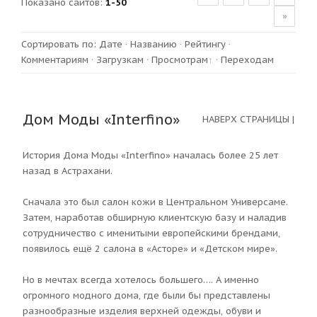
Показано сайтов
:
1-50
»
Сортировать по
:
Дате
·
Названию
·
Рейтингу
·
Комментариям
·
Загрузкам
·
Просмотрам
·
Переходам
Дом Моды «Interfino»
НАВЕРХ СТРАНИЦЫ
|
История Дома Моды «Interfino» началась более 25 лет
назад в Астрахани.
Сначала это был салон кожи в Центральном Универсаме.
Затем, наработав обширную клиентскую базу и наладив
сотрудничество с именитыми европейскими брендами,
появилось ещё 2 салона в «Асторе» и «Детском мире».
Но в мечтах всегда хотелось большего…. А именно
огромного модного дома, где были бы представлены
разнообразные изделия верхней одежды, обуви и