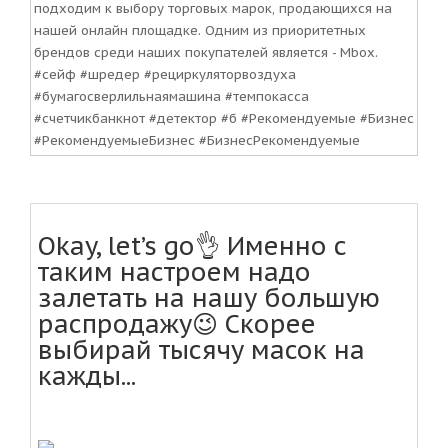
подходим к выбору торговых марок, продающихся на
нашей онлайн площадке. Одним из приоритетных
брендов среди наших покупателей является - Mbox.
#сейф #шредер #рециркуляторвоздуха
#бумагосверлильнаямашина #темпокасса
#счетчикбанкнот #детектор #б #Рекомендуемые #Бизнес
#РекомендуемыеБизнес #БизнесРекомендуемые
Okay, let’s go👌 Именно с
таким настроем надо
залетать на нашу большую
распродажу😉 Скорее
выбирай тысячу масок на
кажды...