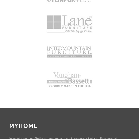
MYHOME
Morbi varius finibus magna eget consectetur. Praesent