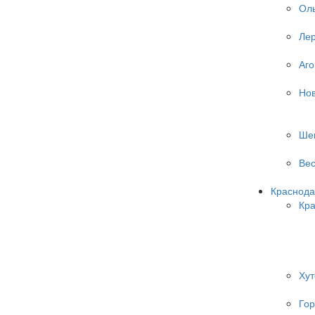
Оль
Ле
Аго
Но
Ше
Вес
Краснода
Кр
Хут
Гор