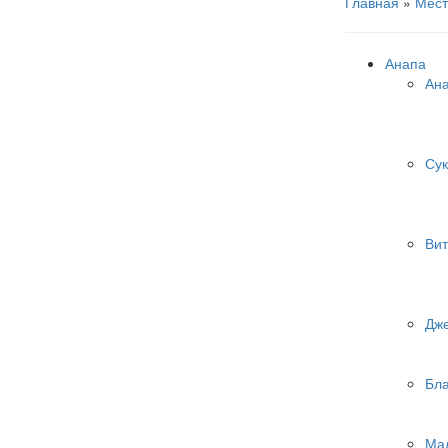
Главная
»
Мест
Анапа
Ан
Сук
Вит
Дж
Бл
Ма