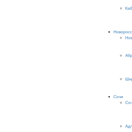
Ка
Новоросс
Нов
Аб
Ши
Сочи
Со
Ад