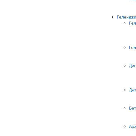
Геленджи
Гел
Гол
Ди
Дж
Бет
Арх