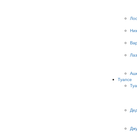
Ло
Ни
Ва
Лаз
Аш
Туапсе
Туа
Де
Джу