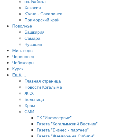
оз. Байкал
Хакасия
Южно - Сахалинск
Приморский край
Поволжье
Башкирия
Самара
Чувашия
Мин. воды
Череповец
Чебоксары
Курск
Ещё....
Главная страница
Новости Когалыма
ЖКХ
Больница
Храм
СМИ
ТК "Инфосервис"
Газета "Когалымский Вестник"
Газета "Бизнес - партнер"
Газета "Жемчужина Сибири"