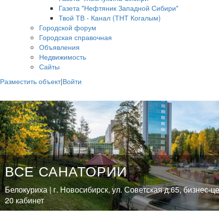
Газета "Нефтяник Западной Сибири"
Твой ТВ - Канал (ТНТ Когалым)
Городской форум
Городская справочная
Объявления
Недвижимость
Сайты
Разместить объект
|
Войти
ВСЕ САНАТОРИИ
Белокуриха | г. Новосибирск, ул. Советская д.65, бизнес-ц
20 кабинет