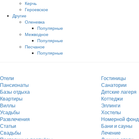
Керчь
Героевское
Другие
Оленевка
Популярные
Межводное
Популярные
Песчаное
Популярные
Отели
Гостиницы
Пансионаты
Санатории
Базы отдыха
Детские лагеря
Квартиры
Коттеджи
Виллы
Эллинги
Усадьбы
Хостелы
Развлечения
Номерной фонд
Статьи
Бани и сауны
Свадьбы
Лечение