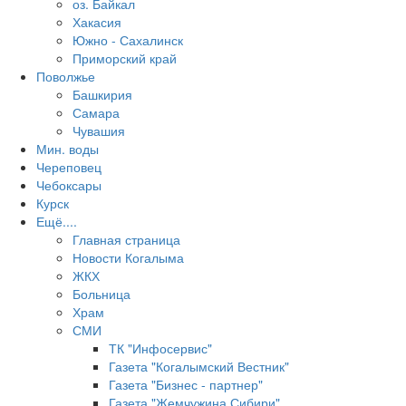
оз. Байкал
Хакасия
Южно - Сахалинск
Приморский край
Поволжье
Башкирия
Самара
Чувашия
Мин. воды
Череповец
Чебоксары
Курск
Ещё....
Главная страница
Новости Когалыма
ЖКХ
Больница
Храм
СМИ
ТК "Инфосервис"
Газета "Когалымский Вестник"
Газета "Бизнес - партнер"
Газета "Жемчужина Сибири"