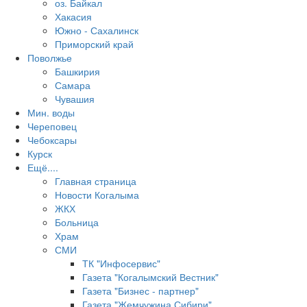
оз. Байкал
Хакасия
Южно - Сахалинск
Приморский край
Поволжье
Башкирия
Самара
Чувашия
Мин. воды
Череповец
Чебоксары
Курск
Ещё....
Главная страница
Новости Когалыма
ЖКХ
Больница
Храм
СМИ
ТК "Инфосервис"
Газета "Когалымский Вестник"
Газета "Бизнес - партнер"
Газета "Жемчужина Сибири"