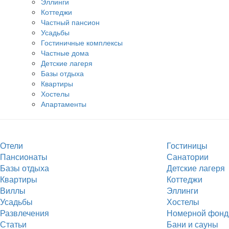
Эллинги
Коттеджи
Частный пансион
Усадьбы
Гостиничные комплексы
Частные дома
Детские лагеря
Базы отдыха
Квартиры
Хостелы
Апартаменты
Отели
Гостиницы
Пансионаты
Санатории
Базы отдыха
Детские лагеря
Квартиры
Коттеджи
Виллы
Эллинги
Усадьбы
Хостелы
Развлечения
Номерной фонд
Статьи
Бани и сауны