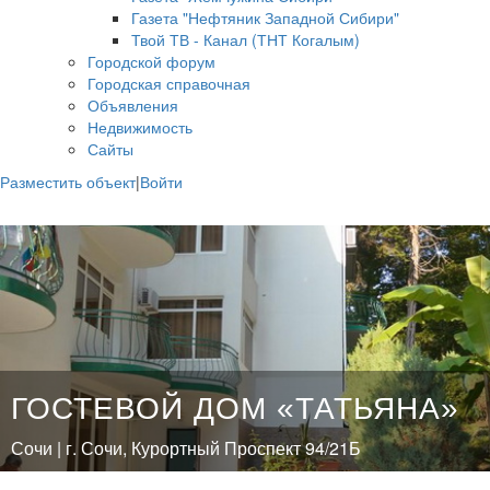
Газета "Нефтяник Западной Сибири"
Твой ТВ - Канал (ТНТ Когалым)
Городской форум
Городская справочная
Объявления
Недвижимость
Сайты
Разместить объект
|
Войти
ГОСТЕВОЙ ДОМ «ТАТЬЯНА»
Сочи | г. Сочи, Курортный Проспект 94/21Б