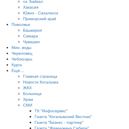
оз. Байкал
Хакасия
Южно - Сахалинск
Приморский край
Поволжье
Башкирия
Самара
Чувашия
Мин. воды
Череповец
Чебоксары
Курск
Ещё....
Главная страница
Новости Когалыма
ЖКХ
Больница
Храм
СМИ
ТК "Инфосервис"
Газета "Когалымский Вестник"
Газета "Бизнес - партнер"
Газета "Жемчужина Сибири"