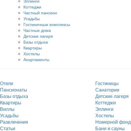
Эллинги
Коттеджи
Частный пансион
Усадьбы
Гостиничные комплексы
Частные дома
Детские лагеря
Базы отдыха
Квартиры
Хостелы
Апартаменты
Отели
Гостиницы
Пансионаты
Санатории
Базы отдыха
Детские лагеря
Квартиры
Коттеджи
Виллы
Эллинги
Усадьбы
Хостелы
Развлечения
Номерной фонд
Статьи
Бани и сауны