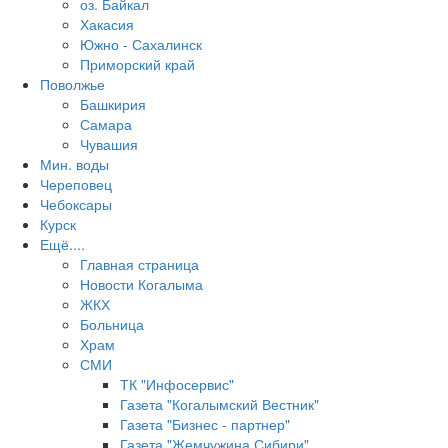
оз. Байкал
Хакасия
Южно - Сахалинск
Приморский край
Поволжье
Башкирия
Самара
Чувашия
Мин. воды
Череповец
Чебоксары
Курск
Ещё....
Главная страница
Новости Когалыма
ЖКХ
Больница
Храм
СМИ
ТК "Инфосервис"
Газета "Когалымский Вестник"
Газета "Бизнес - партнер"
Газета "Жемчужина Сибири"