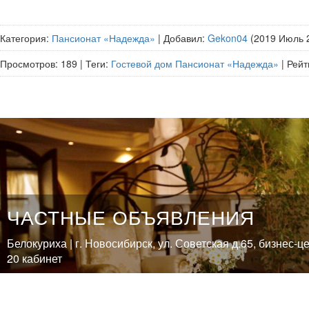
Категория
:
Пансионат «Надежда»
|
Добавил
:
Gekon04
(2019 Июль 
Просмотров
:
189
|
Теги
:
Гостевой дом Пансионат «Надежда»
|
Рейт
ЧАСТНЫЕ ОБЪЯВЛЕНИЯ
Белокуриха | г. Новосибирск, ул. Советская д.65, бизнес-ц
20 кабинет