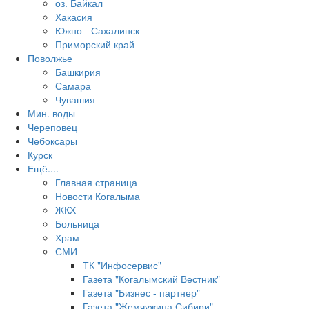
оз. Байкал
Хакасия
Южно - Сахалинск
Приморский край
Поволжье
Башкирия
Самара
Чувашия
Мин. воды
Череповец
Чебоксары
Курск
Ещё....
Главная страница
Новости Когалыма
ЖКХ
Больница
Храм
СМИ
ТК "Инфосервис"
Газета "Когалымский Вестник"
Газета "Бизнес - партнер"
Газета "Жемчужина Сибири"