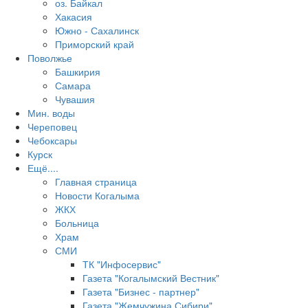
оз. Байкал
Хакасия
Южно - Сахалинск
Приморский край
Поволжье
Башкирия
Самара
Чувашия
Мин. воды
Череповец
Чебоксары
Курск
Ещё....
Главная страница
Новости Когалыма
ЖКХ
Больница
Храм
СМИ
ТК "Инфосервис"
Газета "Когалымский Вестник"
Газета "Бизнес - партнер"
Газета "Жемчужина Сибири"