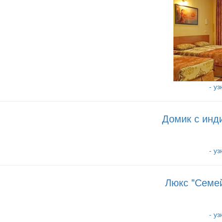
- у
Домик с инд
- у
Люкс "Семе
- у