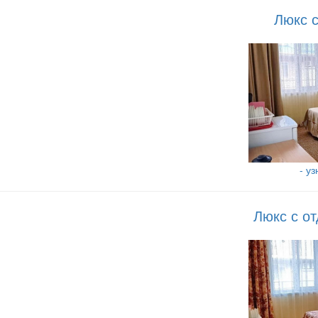
Люкс 
- у
Люкс с о