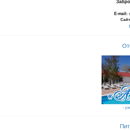
Забро
E-mail:
s
Сайт
От
- у
Пит