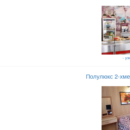
- у
Полулюкс 2-хме