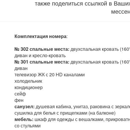
также поделиться ссылкой в Ваших
мессе
Комплектация номера
:
№ 302 спальные места:
двухспальная кровать (160
диван и кресло-кровать
№ 301 спальные места:
двухспальная кровать (160
диван
телевизор ЖК с 20 HD каналами
холодильник
кондиционер
сейф
фен
санузел:
душевая кабина, унитаз, раковина с зерка
сушилка для белья с прищепками (на балконе)
мебель:
шкаф для одежды с вешалками, прикроватны
со стульями