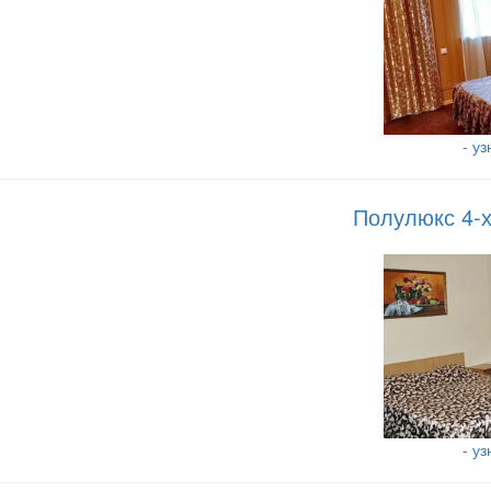
- у
Полулюкс 4-х
- у