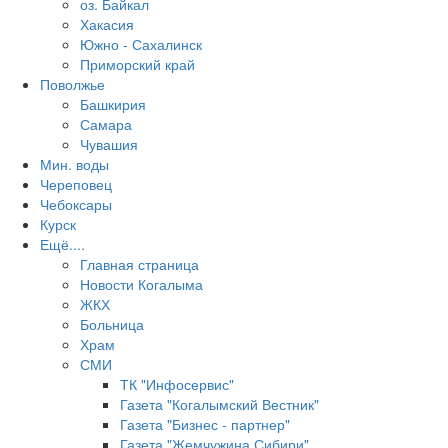
оз. Байкал
Хакасия
Южно - Сахалинск
Приморский край
Поволжье
Башкирия
Самара
Чувашия
Мин. воды
Череповец
Чебоксары
Курск
Ещё....
Главная страница
Новости Когалыма
ЖКХ
Больница
Храм
СМИ
ТК "Инфосервис"
Газета "Когалымский Вестник"
Газета "Бизнес - партнер"
Газета "Жемчужина Сибири"