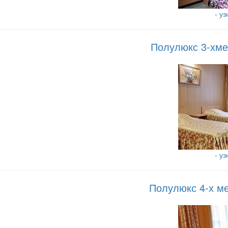
- у
Полулюкс 3-хме
- у
Полулюкс 4-х м