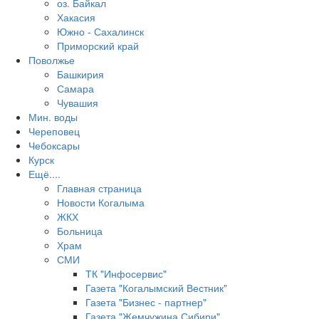
оз. Байкал
Хакасия
Южно - Сахалинск
Приморский край
Поволжье
Башкирия
Самара
Чувашия
Мин. воды
Череповец
Чебоксары
Курск
Ещё....
Главная страница
Новости Когалыма
ЖКХ
Больница
Храм
СМИ
ТК "Инфосервис"
Газета "Когалымский Вестник"
Газета "Бизнес - партнер"
Газета "Жемчужина Сибири"