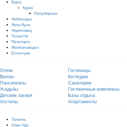
Курск
Курск
Популярные
Чебоксары
Якты-Куль
Череповец
Тольятти
Пятигорск
Железноводск
Ессентуки
Отели
Гостиницы
Виллы
Коттеджи
Пансионаты
Санатории
Усадьбы
Гостиничные комплексы
Детские лагеря
Базы отдыха
Хостелы
Апартаменты
Тюмень
Улан-Удэ