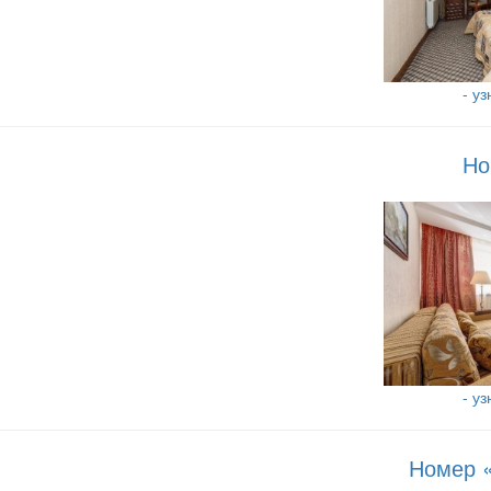
- у
Но
- у
Номер 