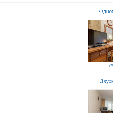
Одно
- у
Двух