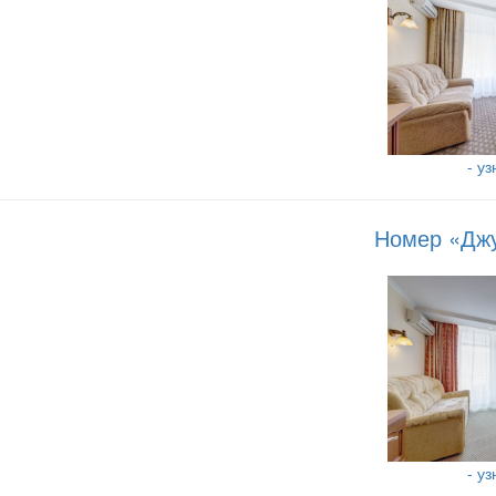
- у
Номер «Джу
- у