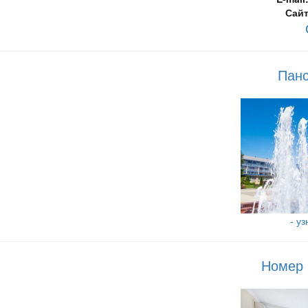
Сайт
Панс
- у
Номер 