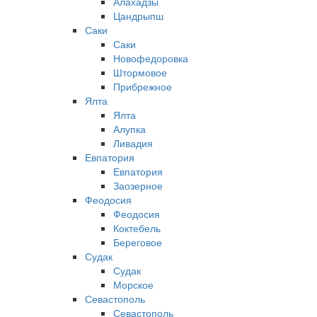
Алахадзы
Цандрыпш
Саки
Саки
Новофедоровка
Штормовое
Прибрежное
Ялта
Ялта
Алупка
Ливадия
Евпатория
Евпатория
Заозерное
Феодосия
Феодосия
Коктебель
Береговое
Судак
Судак
Морское
Севастополь
Севастополь