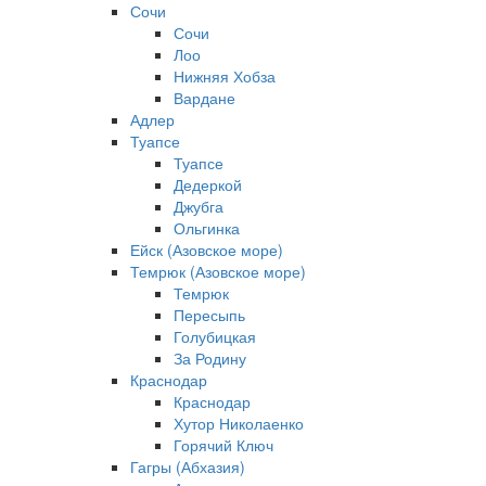
Сочи
Сочи
Лоо
Нижняя Хобза
Вардане
Адлер
Туапсе
Туапсе
Дедеркой
Джубга
Ольгинка
Ейск (Азовское море)
Темрюк (Азовское море)
Темрюк
Пересыпь
Голубицкая
За Родину
Краснодар
Краснодар
Хутор Николаенко
Горячий Ключ
Гагры (Абхазия)