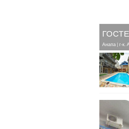
ГОСТ
Анапа | г-к.