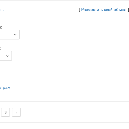
нь
[
Разместить свой объект
]
:
:
отрам
3
»