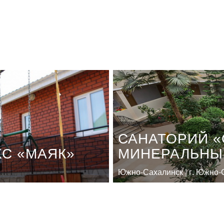
САНАТОРИЙ 
С «МАЯК»
МИНЕРАЛЬНЫ
Южно‐Сахалинск | г. Южно‐