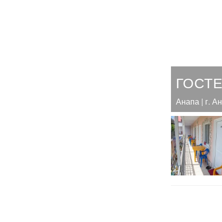
ГОСТ
Анапа | г. А