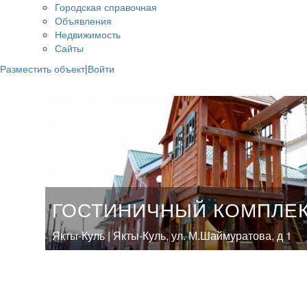
Городская справочная
Объявления
Недвижимость
Сайты
Разместить объект
|
Войти
ГОСТИНИЧНЫЙ КОМПЛЕК
Якты-Куль | Якты-Куль, ул. М.Шаймуратова, д 1