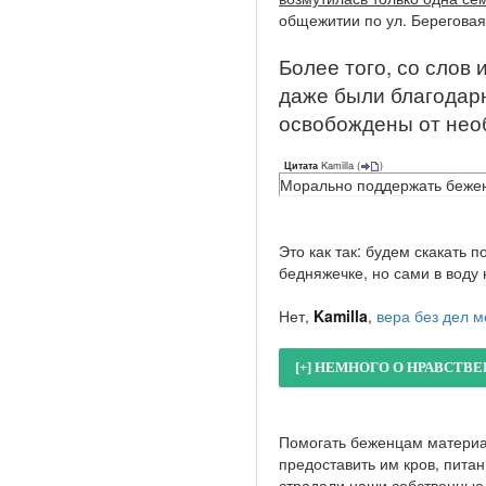
общежитии по ул. Береговая
Более того, со слов
даже были благодарн
освобождены от нео
Kamilla
(
)
Цитата
Морально поддержать беженц
Это как так: будем скакать 
бедняжечке, но сами в воду н
Нет,
Kamilla
,
вера без дел м
Помогать беженцам материа
предоставить им кров, пита
страдали наши собственные