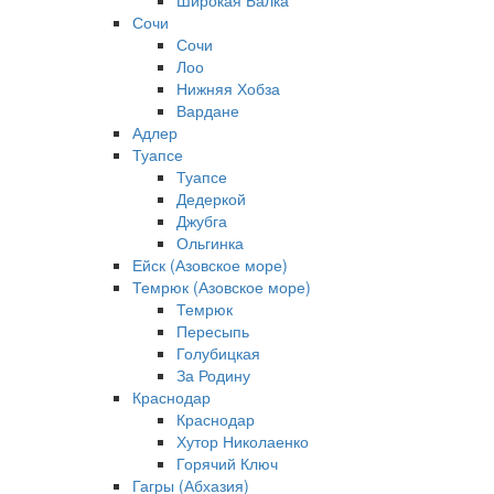
Широкая Балка
Сочи
Сочи
Лоо
Нижняя Хобза
Вардане
Адлер
Туапсе
Туапсе
Дедеркой
Джубга
Ольгинка
Ейск (Азовское море)
Темрюк (Азовское море)
Темрюк
Пересыпь
Голубицкая
За Родину
Краснодар
Краснодар
Хутор Николаенко
Горячий Ключ
Гагры (Абхазия)