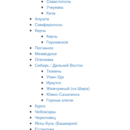
Севастополь
Учкуевка
Кача
Алушта
Симферополь
Керчь
Керчь
Героевское
Песчаное
Межводное
Оленевка
Сибирь / Дальний Восток
Тюмень
Улан-Удэ
Иркутск
Жемчужный (оз Шира)
Южно‐Сахалинск
Горные ключи
Курск
Чебоксары
Череповец
Якты-Куль (Башкирия)
Ессентуки