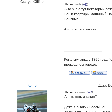
Статус:
Offline
Kamilla
(
)
Цитата
А то знаю тут некоторых бе
наши квартиры-машины? Нам 
наивные..
А что, есть и такие?
Когалымчанка с 1985 года.Г
прекрасном городе.
Komo
Дата: В
margarita52
(
)
Цитата
А что, есть и такие?
Даже я о таких наслышан. Е
должностях, а ЗДЕСЬ - макс