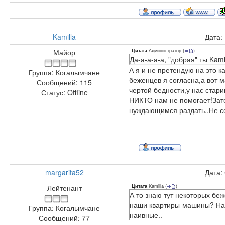
Kamilla
Дата:
Администратор
(
)
Майор
Цитата
Да-а-а-а-а, "добрая" ты Kami
А я и не претендую на это 
Группа: Когалымчане
беженцев я согласна,а вот м
Сообщений:
115
чертой бедности,у нас стар
Статус:
Offline
НИКТО нам не помогает!Зато
нуждающимся раздать..Не с
margarita52
Дата:
Kamilla
(
)
Лейтенант
Цитата
А то знаю тут некоторых бе
наши квартиры-машины? Нам 
Группа: Когалымчане
наивные..
Сообщений:
77