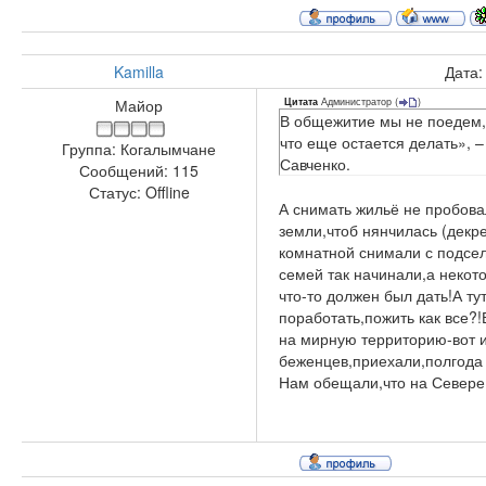
Kamilla
Дата:
Администратор
(
)
Майор
Цитата
В общежитие мы не поедем, 
что еще остается делать», 
Группа: Когалымчане
Савченко.
Сообщений:
115
Статус:
Offline
А снимать жильё не пробова
земли,чтоб нянчилась (декре
комнатной снимали с подсел
семей так начинали,а некото
что-то должен был дать!А ту
поработать,пожить как все?!
на мирную территорию-вот и
беженцев,приехали,полгода 
Нам обещали,что на Севере з