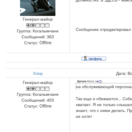
Генерал-майор
Сообщение отредактировал
Группа: Когалымчане
Сообщений:
363
Статус:
Offline
Хлор
Дата: В
Komo
(
)
Генерал-майор
Цитата
на обслуживающий персона
Группа: Когалымчане
Так еще и обижаются... Соби
Сообщений:
453
хватает. Я не только слышал
Статус:
Offline
знают, что с ними делать. 
не хотят