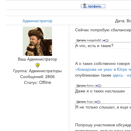
Администратор
Дата: В
Сейчас попробую сбалансир
margarita52
(
)
Цитата
А что, есть и такие?
Ваш Администратор
А о таких собственно говоря
«Комарова не указ: в Югре 
Группа: Администраторы
опубликован также
здесь - 
Сообщений:
2806
Статус:
Offline
Komo
(
)
Цитата
Даже я о таких наслышан
Хлор
(
)
Цитата
Я не только слышал, а еще 
Попрошу участников обсужде
возмутилась только одна се