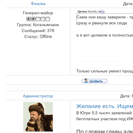
Фиалка
Дата
Kamilla
(
)
Генерал-майор
Цитата
Сами они кашу заварили - п
сразу и рванули все сюда
Группа: Когалымчане
Сообщений:
378
а я вот целиком и полность
Статус:
Offline
Только сильные умеют прощ
Администратор
Дата: 
Желание есть. Ищем
В Югре 5,5 тысяч заявлений
бесплатных участков под И
По словам главы ад