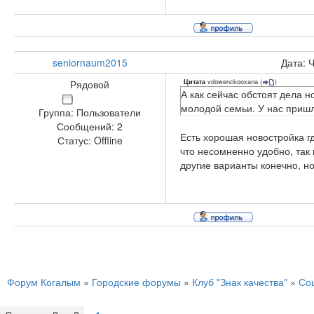
seniornaum2015
Дата: 
vdowenckooxana
(
)
Рядовой
Цитата
А как сейчас обстоят дела 
молодой семьи. У нас пришл
Группа: Пользователи
Сообщений:
2
Есть хорошая новостройка г
Статус:
Offline
что несомненно удобно, так
другие варианты конечно, н
Форум Когалым
»
Городские форумы
»
Клуб "Знак качества"
»
Со