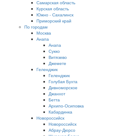
Самарская область
Курская область
Южно - Сахалинск
Приморский край
По городам
Москва
Анапа
Анапа
Сукко
Витязево
Джемете
Геленджик
Геленджик
Голубая Бухта
Дивноморское
Джанхот
Бетта
Архипо-Осиповка
Кабардинка
Новороссийск
Новороссийск
Абрау-Дюрсо