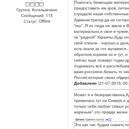
Помогать беженцам материа
предоставить им кров, пита
Группа: Когалымчане
страдали наши собственные
Сообщений:
115
Администратор,да не соглас
Статус:
Offline
"мы"..Я их сюда не звала и 
материально,и свои и чужие,
за "ридной" Украины,будь о
свой отжали - хорошо,а дал
хоть знали,за что мучаемся.
обратное;кормим их и тут, и
сейчас ещё поживут годик-д
поднимать всё и расхлебыват
вами,россияне,бежать-то нек
Россия,которая своих обдира
Добавлено
(21-07-2015, 00:
--------------------------------------
Может я и безнравственна,А
прижилась тут на Севере и 
только себе,люблю самых род
жареным"-это правда жизни и
Администратор
(
)
Цитата
Это как так: будем скакать 