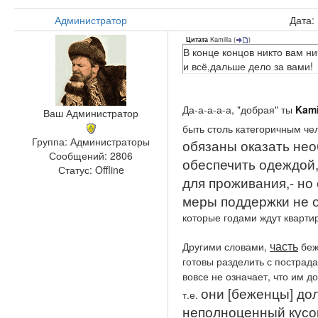
Администратор
Дата:
Kamilla
(
)
Цитата
В конце концов никто вам н
и всё,дальше дело за вами!
Да-а-а-а-а, "добрая" ты
Kami
Ваш Администратор
быть столь категоричным че
Группа: Администраторы
обязаны оказать не
Сообщений:
2806
обеспечить одеждой,
Статус:
Offline
для проживания,- но
меры поддержки не 
которые годами ждут квартир
часть
Другими словами,
беж
готовы разделить с пострад
вовсе не означает, что им д
они [беженцы] до
т.е.
неполноценный кусок