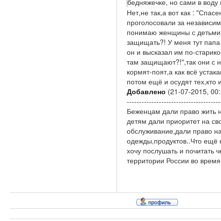
бедняжечке, но сами в воду н
Нет,не так,а вот как : "Сп
проголосовали за независимо
понимаю женщины с детьми,с
защищать?! У меня тут папа 
он и высказал им по-старик
там защищают?!",так они с н
кормят-поят,а как всё устак
потом ещё и осудят тех,кто 
Добавлено
(21-07-2015, 00:
--------------------------------------
Беженцам дали право жить 
детям дали приоритет на св
обслуживание,дали право н
одежды,продуктов..Что ещё 
хочу послушать и почитать ч
территории России во время