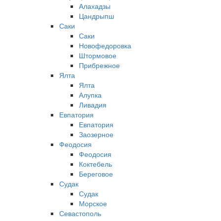
Алахадзы
Цандрыпш
Саки
Саки
Новофедоровка
Штормовое
Прибрежное
Ялта
Ялта
Алупка
Ливадия
Евпатория
Евпатория
Заозерное
Феодосия
Феодосия
Коктебель
Береговое
Судак
Судак
Морское
Севастополь