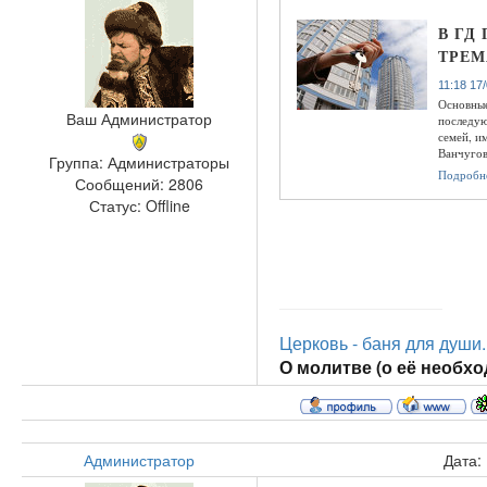
В ГД
ТРЕМ
11:18 17
Основные
Ваш Администратор
последую
семей, и
Ванчугов
Группа: Администраторы
Подробн
Сообщений:
2806
Статус:
Offline
Церковь - баня для души..
О молитве (о её необход
Администратор
Дата: