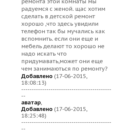
ремонта этой комнаты мы
выйграли, да и стены с
потолком нам так идеально
радуемся с женой. щас хотим
выровнили, что теперь хоть
сделать в детской ремонт
самим можно в будущем
хорошо ,что здесь увидили
делать косметический ремонт.
телефон так бы мучались как
Если вам интересно то вот их
вспомнить. если они еще и
телефон 89505138864.
мебель делают то хорошо не
надо искать что
придумавать,может они еще
чем занимаються по ремонту?
Добавлено
(17-06-2015,
18:08:13)
-------------------------------------------
--
аватар
,
Добавлено
(17-06-2015,
18:25:48)
-------------------------------------------
--