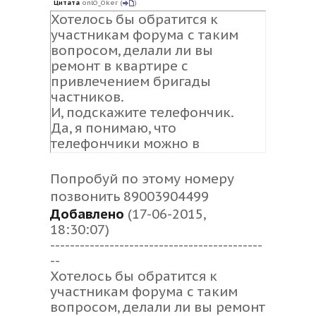
Цитата
onlO_Oker
(
)
Хотелось бы обратится к
участникам форума с таким
вопросом, делали ли вы
ремонт в квартире с
привлечением бригады
частников.
И, подскажите телефончик.
Да, я понимаю, что
телефончики можно в
объявлениях/газетах смотреть,
но, согласитесь, отзыв о
Попробуй по этому номеру
строителях из первых, так
позвонить 89003904499
сказать, уст что-то значит.
Добавлено
(17-06-2015,
18:30:07)
-------------------------------------------
--
Хотелось бы обратится к
участникам форума с таким
вопросом, делали ли вы ремонт