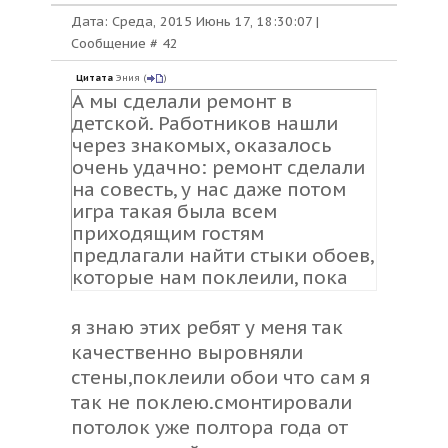
Дата: Среда, 2015 Июнь 17, 18:30:07 |
Сообщение #
42
Цитата
Эния
(
)
А мы сделали ремонт в
детской. Работников нашли
через знакомых, оказалось
очень удачно: ремонт сделали
на совесть, у нас даже потом
игра такая была всем
приходящим гостям
предлагали найти стыки обоев,
которые нам поклеили, пока
никто не нашел Помимо этого
оказалось что они делают
я знаю этих ребят у меня так
мебель по индивидуальным
качественно выровняли
проектам, цены значительно
стены,поклеили обои что сам я
меньше рыночных, вобщем
так не поклею.смонтировали
хоть за ремонт заплатили
потолок уже полтора года от
нормально, но зато на мебели