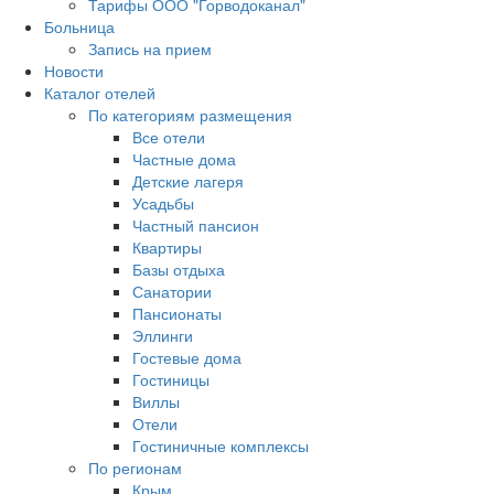
Тарифы ООО "Горводоканал"
Больница
Запись на прием
Новости
Каталог отелей
По категориям размещения
Все отели
Частные дома
Детские лагеря
Усадьбы
Частный пансион
Квартиры
Базы отдыха
Санатории
Пансионаты
Эллинги
Гостевые дома
Гостиницы
Виллы
Отели
Гостиничные комплексы
По регионам
Крым