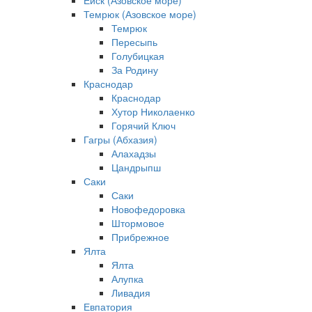
Ейск (Азовское море)
Темрюк (Азовское море)
Темрюк
Пересыпь
Голубицкая
За Родину
Краснодар
Краснодар
Хутор Николаенко
Горячий Ключ
Гагры (Абхазия)
Алахадзы
Цандрыпш
Саки
Саки
Новофедоровка
Штормовое
Прибрежное
Ялта
Ялта
Алупка
Ливадия
Евпатория