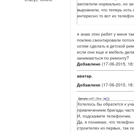
заплатили нормально, но за
выровнили, что теперь хоть
интересно то вот их телефо
я знаю этих ребят у меня та
поклею.смонтировали потоло
хотим сделать в детской рем
если они еще и мебель дела
занимаються по ремонту?
Добавлено
(17-06-2015, 18:
--------------------------------------
аватар
,
Добавлено
(17-06-2015, 18:
--------------------------------------
onlO_Oker
(
)
Цитата
Хотелось бы обратится к уч
привлечением бригады част
И, подскажите телефончик.
Да, я понимаю, что телефонч
строителях из первых, так ска