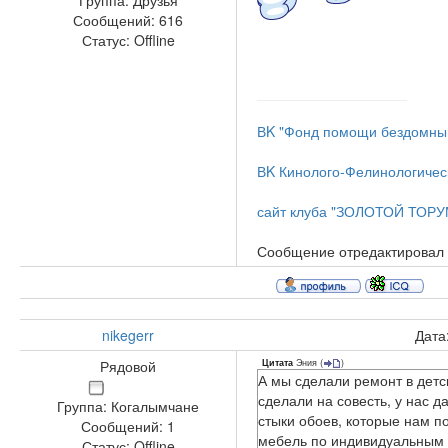
Группа: Друзья
Сообщений:
616
Статус:
Offline
ВK "Фонд помощи бездомным
ВK Кинолого-Фелинологиче
сайт клуба "ЗОЛОТОЙ ТОРУ
Сообщение отредактировал
nikegerr
Дата
Эния
(
)
Рядовой
Цитата
А мы сделали ремонт в детс
сделали на совесть, у нас 
Группа: Когалымчане
стыки обоев, которые нам п
Сообщений:
1
мебель по индивидуальным 
Статус:
Offline