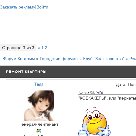
Заказать рекламу
|
Войти
Страница
3
из
3
«
1
2
3
Форум Когалым
»
Городские форумы
»
Клуб "Знак качества"
»
Ре
РЕМОНТ КВАРТИРЫ
Tess
Дата: Пон
AVL
(
)
Цитата
"КОЕКАКЕРЫ", или "пернат
Генерал-лейтенант