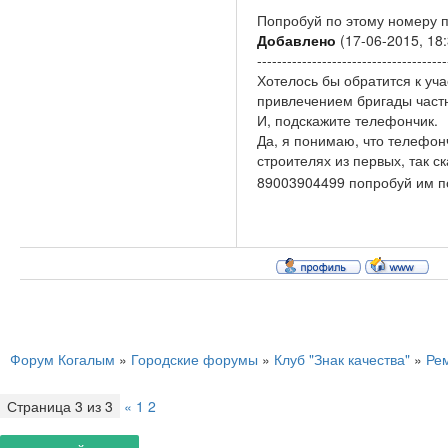
Попробуй по этому номеру 
Добавлено
(17-06-2015, 18:
--------------------------------------
Хотелось бы обратится к уч
привлечением бригады част
И, подскажите телефончик.
Да, я понимаю, что телефонч
строителях из первых, так ск
89003904499 попробуй им п
Форум Когалым
»
Городские форумы
»
Клуб "Знак качества"
»
Ре
Страница
3
из
3
«
1
2
3