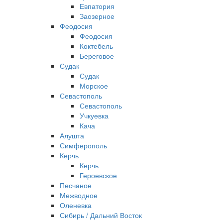
Евпатория
Заозерное
Феодосия
Феодосия
Коктебель
Береговое
Судак
Судак
Морское
Севастополь
Севастополь
Учкуевка
Кача
Алушта
Симферополь
Керчь
Керчь
Героевское
Песчаное
Межводное
Оленевка
Сибирь / Дальний Восток