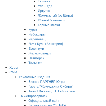
Тюмень
Улан-Удэ
Иркутск
Жемчужный (оз Шира)
Южно‐Сахалинск
Горные ключи
Курск
Чебоксары
Череповец
Якты-Куль (Башкирия)
Ессентуки
Железноводск
Пятигорск
Тольятти
Храм
СМИ
Рекламные издания
Бизнес ПАРТНЕР Югры
Газета "Жемчужина Сибири"
Твой ТВ-канал, ТНТ+Когалым
ТК «Инфосервис»
Официальный сайт
Видеоканал на YouTube