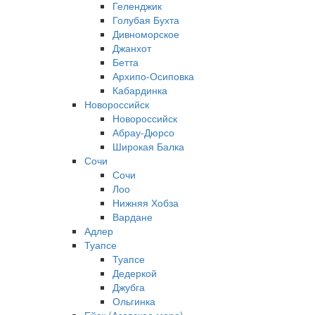
Геленджик
Голубая Бухта
Дивноморское
Джанхот
Бетта
Архипо-Осиповка
Кабардинка
Новороссийск
Новороссийск
Абрау-Дюрсо
Широкая Балка
Сочи
Сочи
Лоо
Нижняя Хобза
Вардане
Адлер
Туапсе
Туапсе
Дедеркой
Джубга
Ольгинка