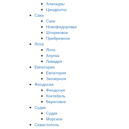
Алахадзы
Цандрыпш
Саки
Саки
Новофедоровка
Штормовое
Прибрежное
Ялта
Ялта
Алупка
Ливадия
Евпатория
Евпатория
Заозерное
Феодосия
Феодосия
Коктебель
Береговое
Судак
Судак
Морское
Севастополь