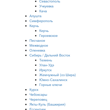
Севастополь
Учкуевка
Кача
Алушта
Симферополь
Керчь
Керчь
Героевское
Песчаное
Межводное
Оленевка
Сибирь / Дальний Восток
Тюмень
Улан-Удэ
Иркутск
Жемчужный (оз Шира)
Южно‐Сахалинск
Горные ключи
Курск
Чебоксары
Череповец
Якты-Куль (Башкирия)
Ессентуки