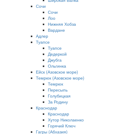
Широкая Балка
Сочи
Сочи
Лоо
Нижняя Хобза
Вардане
Адлер
Туапсе
Туапсе
Дедеркой
Джубга
Ольгинка
Ейск (Азовское море)
Темрюк (Азовское море)
Темрюк
Пересыпь
Голубицкая
За Родину
Краснодар
Краснодар
Хутор Николаенко
Горячий Ключ
Гагры (Абхазия)