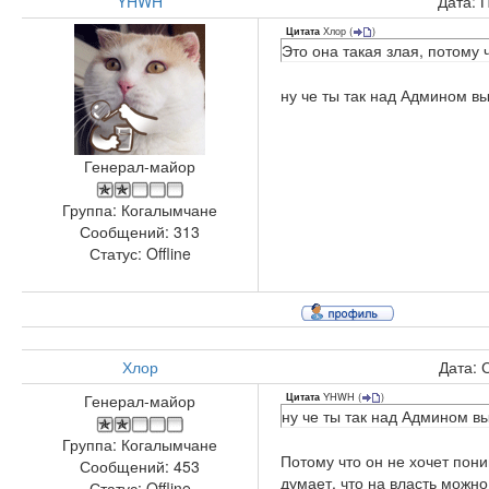
YHWH
Дата: 
Хлор
(
)
Цитата
Это она такая злая, потому
ну че ты так над Админом вы
Генерал-майор
Группа: Когалымчане
Сообщений:
313
Статус:
Offline
Хлор
Дата: 
YHWH
(
)
Генерал-майор
Цитата
ну че ты так над Админом в
Группа: Когалымчане
Потому что он не хочет пон
Сообщений:
453
думает, что на власть можно
Статус:
Offline