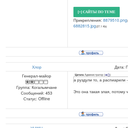
Прикрепления:
8879510.png
6882815.jpg
(27.1 Kb)
Хлор
Дата: 
Администратор
(
)
Генерал-майор
Цитата
а руздули то, а распиарили -
Группа: Когалымчане
Это она такая злая, потому
Сообщений:
453
Статус:
Offline