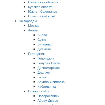
Самарская область
Курская область
Южно - Сахалинск
Приморский край
По городам
Москва
Анапа
Анапа
Сукко
Витязево
Джемете
Геленджик
Геленджик
Голубая Бухта
Дивноморское
Джанхот
Бетта
Архипо-Осиповка
Кабардинка
Новороссийск
Новороссийск
Абрау-Дюрсо