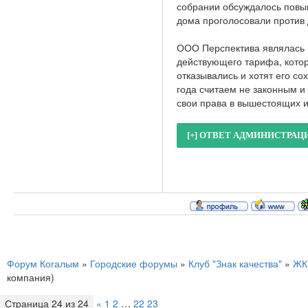
собрании обсуждалось повы
дома проголосовали против
ООО Перспектива являлась 
действующего тарифа, котор
отказывались и хотят его со
года считаем не законным и
свои права в вышестоящих 
Форум Когалым
»
Городские форумы
»
Клуб "Знак качества"
»
ЖК
компания)
Страница
24
из
24
«
1
2
…
22
23
24