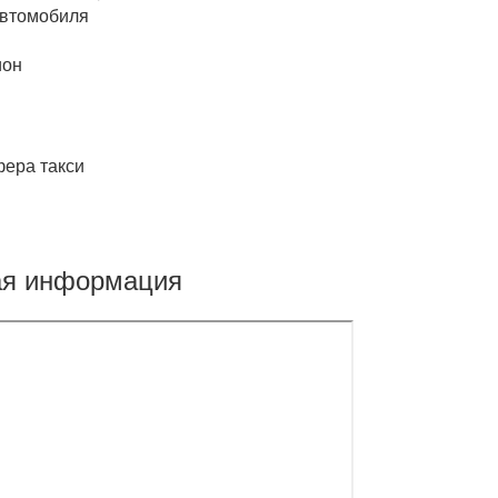
автомобиля
ион
фера такси
ая информация