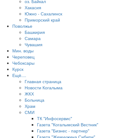
оз. Байкал
Хакасия
Южно - Сахалинск
Приморский край
Поволжье
Башкирия
Самара
Чувашия
Мин. воды
Череповец
Чебоксары
Курск
Ещё....
Главная страница
Новости Когалыма
ЖКХ
Больница
Храм
СМИ
ТК "Инфосервис"
Газета "Когалымский Вестник"
Газета "Бизнес - партнер"
Газета "Жемчужина Сибири"