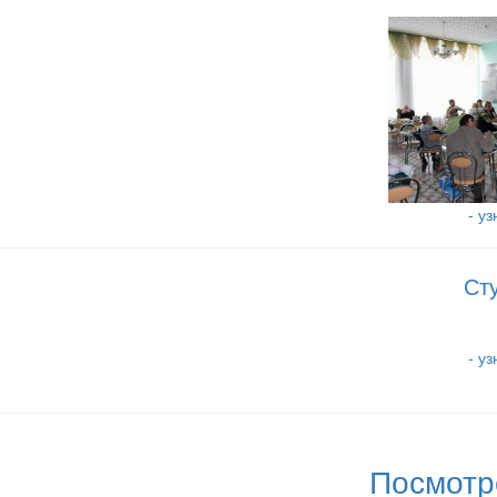
- у
Ст
- у
Посмотр