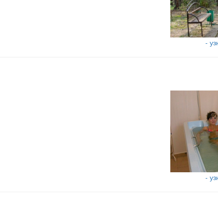
- у
- у