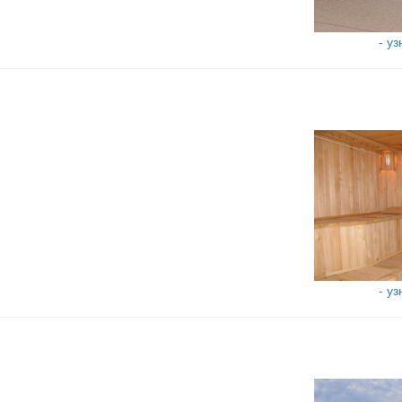
- у
- у