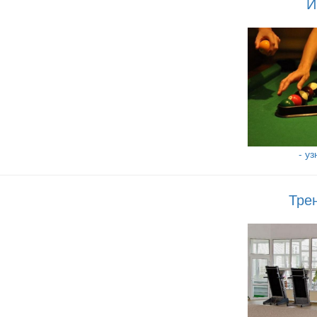
И
- у
Тре