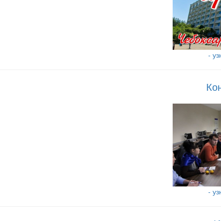
- у
Ко
- у