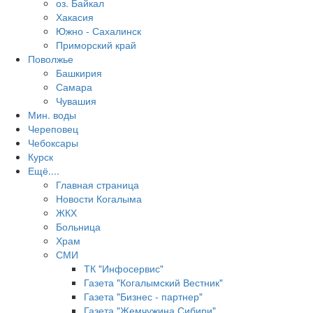
оз. Байкал
Хакасия
Южно - Сахалинск
Приморский край
Поволжье
Башкирия
Самара
Чувашия
Мин. воды
Череповец
Чебоксары
Курск
Ещё....
Главная страница
Новости Когалыма
ЖКХ
Больница
Храм
СМИ
ТК "Инфосервис"
Газета "Когалымский Вестник"
Газета "Бизнес - партнер"
Газета "Жемчужина Сибири"