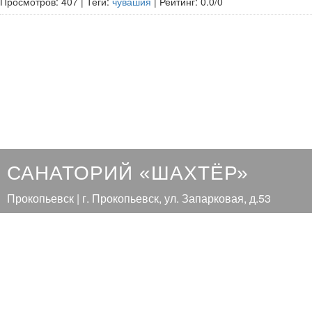
Просмотров
:
407
|
Теги
:
чувашия
|
Рейтинг
:
0.0
/
0
САНАТОРИЙ «ШАХТЁР»
Прокопьевск | г. Прокопьевск, ул. Запарковая, д.53