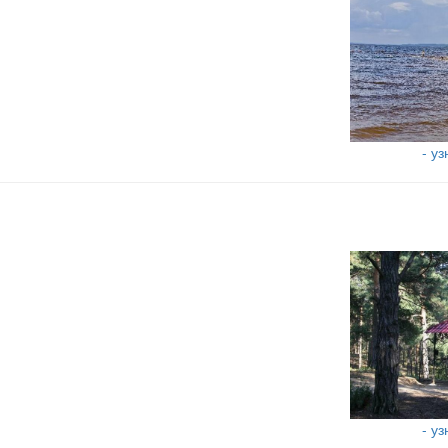
- у
- у