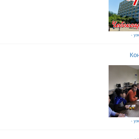
- у
Ко
- у