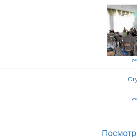
- у
Ст
- у
Посмотр