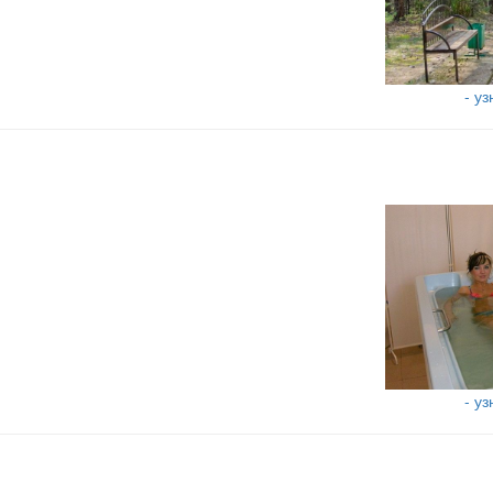
- у
- у