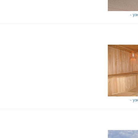
- у
- у