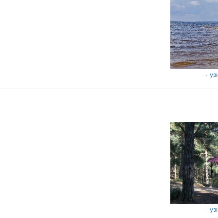
- у
- у