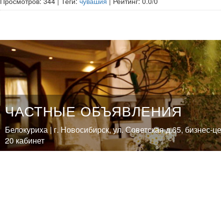
Просмотров
:
344
|
Теги
:
чувашия
|
Рейтинг
:
0.0
/
0
ЧАСТНЫЕ ОБЪЯВЛЕНИЯ
Белокуриха | г. Новосибирск, ул. Советская д.65, бизнес-ц
20 кабинет