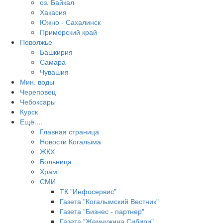
оз. Байкал
Хакасия
Южно - Сахалинск
Приморский край
Поволжье
Башкирия
Самара
Чувашия
Мин. воды
Череповец
Чебоксары
Курск
Ещё....
Главная страница
Новости Когалыма
ЖКХ
Больница
Храм
СМИ
ТК "Инфосервис"
Газета "Когалымский Вестник"
Газета "Бизнес - партнер"
Газета "Жемчужина Сибири"