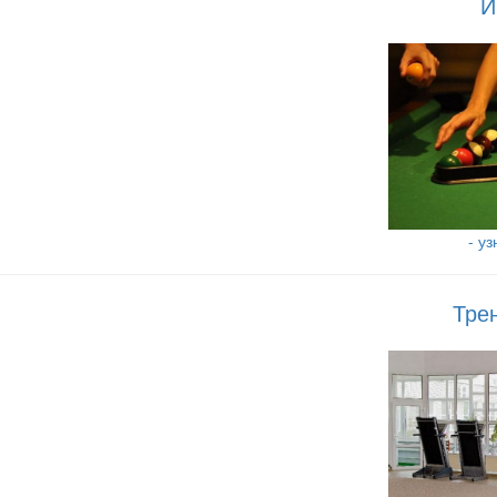
И
- у
Тре