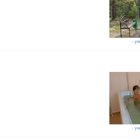
- у
- у