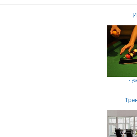
И
- у
Тре