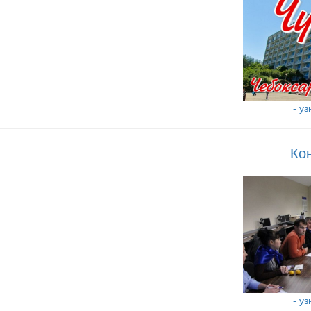
- у
Ко
- у