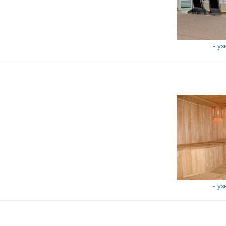
- у
- у