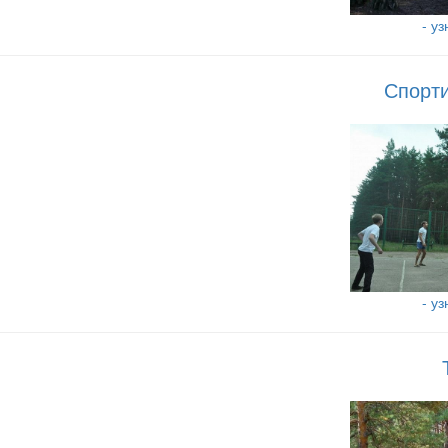
- у
Спорт
- у