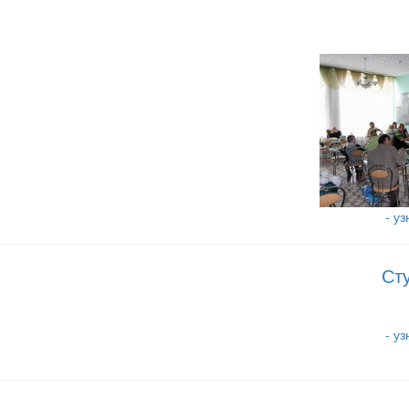
- у
Ст
- у