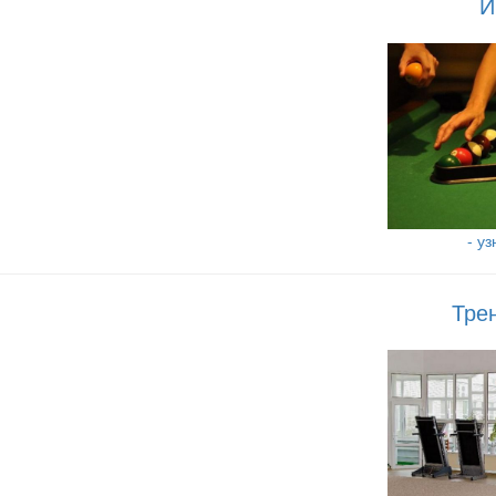
И
- у
Тре