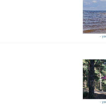
- у
- у