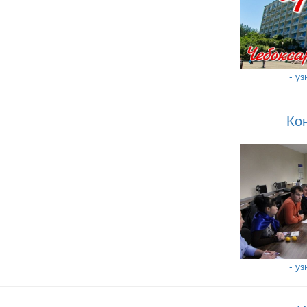
- у
Ко
- у