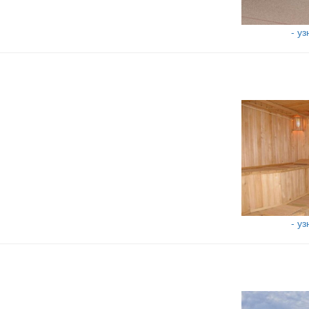
- у
- у