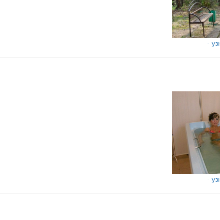
- у
- у