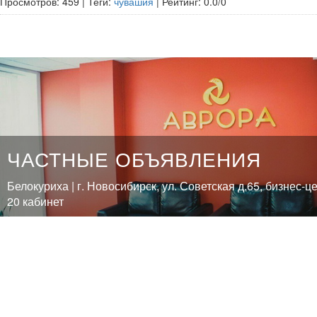
Просмотров
:
459
|
Теги
:
чувашия
|
Рейтинг
:
0.0
/
0
ЧАСТНЫЕ ОБЪЯВЛЕНИЯ
Белокуриха | г. Новосибирск, ул. Советская д.65, бизнес-ц
20 кабинет