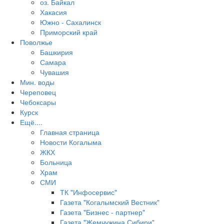
оз. Байкал
Хакасия
Южно - Сахалинск
Приморский край
Поволжье
Башкирия
Самара
Чувашия
Мин. воды
Череповец
Чебоксары
Курск
Ещё....
Главная страница
Новости Когалыма
ЖКХ
Больница
Храм
СМИ
ТК "Инфосервис"
Газета "Когалымский Вестник"
Газета "Бизнес - партнер"
Газета "Жемчужина Сибири"