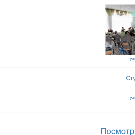
- у
Ст
- у
Посмотр