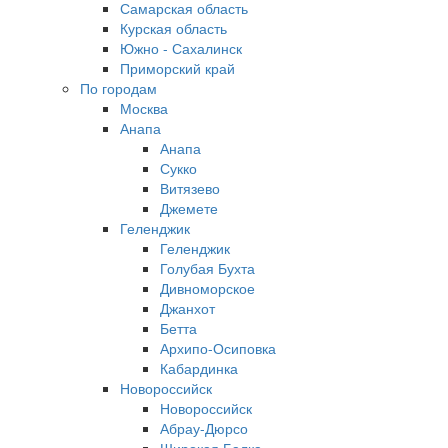
Самарская область
Курская область
Южно - Сахалинск
Приморский край
По городам
Москва
Анапа
Анапа
Сукко
Витязево
Джемете
Геленджик
Геленджик
Голубая Бухта
Дивноморское
Джанхот
Бетта
Архипо-Осиповка
Кабардинка
Новороссийск
Новороссийск
Абрау-Дюрсо