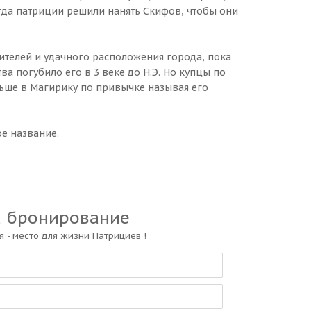
гда патриции решили нанять Скифов, чтобы они
жителей и удачного расположения города, пока
а погубило его в 3 веке до Н.Э. Но купцы по
льше в Магирику по привычке называя его
ое название.
а бронирование
 - место для жизни Патрициев !