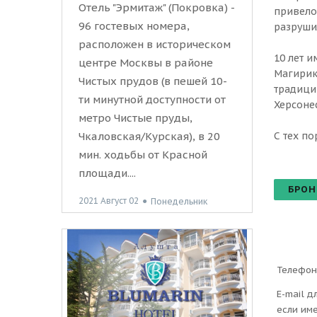
Отель "Эрмитаж" (Покровка) -
привело
96 гостевых номера,
разруши
расположен в историческом
10 лет 
центре Москвы в районе
Магирика
Чистых прудов (в пешей 10-
традици
ти минутной доступности от
Херсонес
метро Чистые пруды,
С тех по
Чкаловская/Курская), в 20
мин. ходьбы от Красной
площади....
БРОН
2021 Август 02
●
Понедельник
Телефон
E-mail д
если им