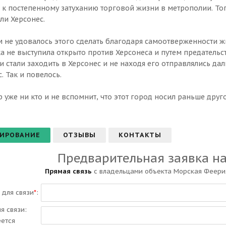
 к постепенному затуханию торговой жизни в метрополии. То
ли Херсонес.
им не удовалось этого сделать благодаря самоотверженности 
 не выступила открыто против Херсонеса и путем предательств
и стали заходить в Херсонес и не находя его отправлялись да
. Так и повелось.
р уже ни кто и не вспомнит, что этот город носил раньше друг
ИРОВАНИЕ
ОТЗЫВЫ
КОНТАКТЫ
Предварительная заявка н
Прямая связь
с владельцами объекта Морская Феерия
 для связи
*
:
ля связи:
еется