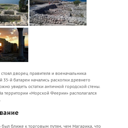
а стоял дворец правителя и военачальника
й 35-й батареи начались раскопки древнего
жно увидеть остатки античной городской стены.
 На территории «Морской Феерии» располагался
.
ование
 был ближе к торговым путям, чем Магарика, что