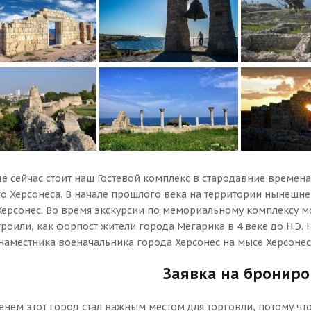
где сейчас стоит наш Гостевой комплекс в стародавние времен
о Херсонеса. В начале прошлого века на территории нынешне
Херсонес. Во время экскурсии по мемориальному комплексу мо
троили, как форпост жители города Мегарика в 4 веке до Н.Э.
наместника военачальника города Херсонес на мысе Херсонес
Заявка на бронир
енем этот город стал важным местом для торговли, потому что