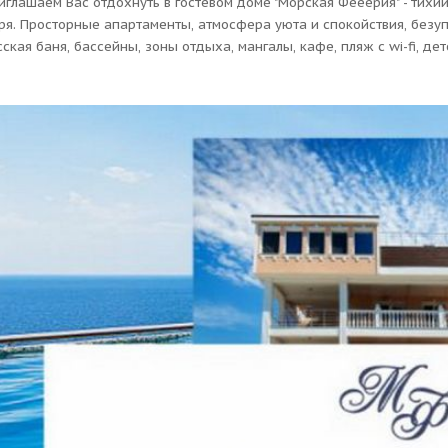
иглашаем Вас отдохнуть в гостевом доме "Морская Фееерия" - тихи
ря. Просторные апартаменты, атмосфера уюта и спокойствия, безу
сская баня, бассейны, зоны отдыха, мангалы, кафе, пляж с wi-fi, де