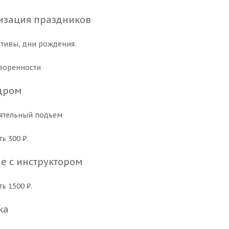
изация праздников
тивы, дни рождения.
воренности
дром
ятельный подъем
ь 300 ₽.
е с инструктором
ь 1500 ₽.
ка