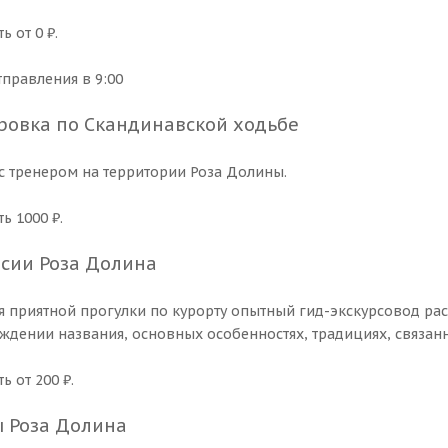
ь от 0 ₽.
тправления в 9:00
ровка по Скандинавской ходьбе
 с тренером на территории Роза Долины.
ь 1000 ₽.
рсии Роза Долина
я приятной прогулки по курорту опытный гид-экскурсовод рас
ждении названия, основных особенностях, традициях, связанн
ь от 200 ₽.
ы Роза Долина