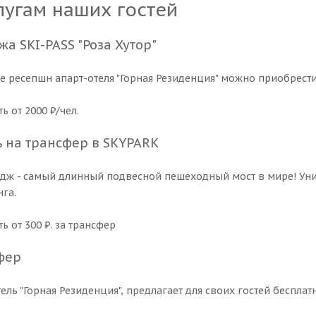
лугам наших гостей
а SKI-PASS "Роза Хутор"
ке ресепшн апарт-отеля "Горная Резиденция" можно приобрести
ь от 2000 ₽/чел.
ь на трансфер в SKYPARK
дж - самый длинный подвесной пешеходный мост в мире! Уни
га.
ь от 300 ₽. за трансфер
фер
тель "Горная Резиденция", предлагает для своих гостей беспл