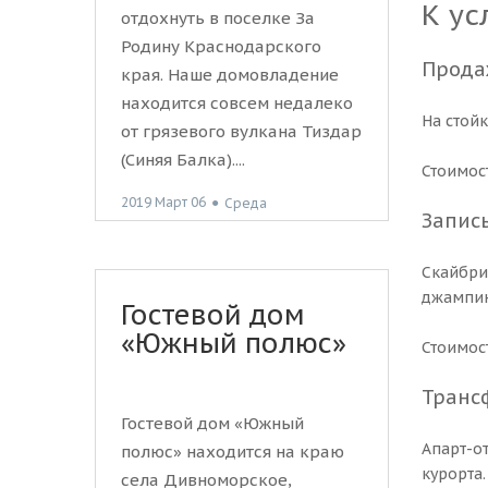
К ус
отдохнуть в поселке За
Родину Краснодарского
Продаж
края. Наше домовладение
находится совсем недалеко
На стой
от грязевого вулкана Тиздар
(Синяя Балка)....
Стоимост
2019 Март 06
●
Среда
Запис
Скайбри
джампин
Гостевой дом
«Южный полюс»
Стоимост
Транс
Гостевой дом «Южный
Апарт-о
полюс» находится на краю
курорта.
села Дивноморское,