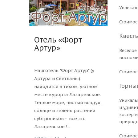
Увлекат
Стоимост
Квест
Отель «Форт
Артур»
Веселое
воспоми
Наш отель "Форт Артур" (у
Стоимост
Артура и Светланы)
Горны
находится в тихом, уютном
месте курорта Лазаревское.
Уникаль
Теплое море, чистый воздух,
и удивит
солнце и зелень растений
костер 
субтропиков - все это
природн
Лазаревское !...
Стоимост