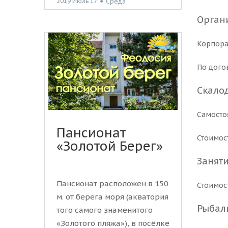
2019 Июль 17
●
Среда
Орган
Корпора
По дого
Скало
Самосто
Пансионат
Стоимост
«Золотой Берег»
Заняти
Пансионат расположен в 150
Стоимост
м. от берега моря (акватория
Рыбал
того самого знаменитого
«Золотого пляжа»), в посёлке