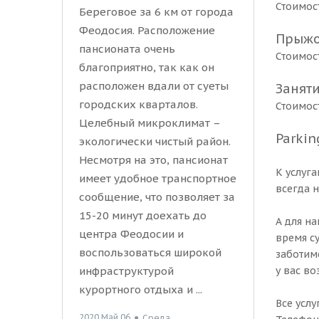
Стоимост
Береговое за 6 км от города
Феодосия. Расположение
Прыжо
пансионата очень
Стоимост
благоприятно, так как он
расположен вдали от суеты
Заняти
городских кварталов.
Стоимост
Целебный микроклимат –
Parkin
экологически чистый район.
Несмотря на это, пансионат
К услуг
имеет удобное транспортное
всегда н
сообщение, что позволяет за
15-20 минут доехать до
А для н
центра Феодосии и
время с
воспользоваться широкой
заботим
у вас в
инфраструктурой
курортного отдыха и ...
Все усл
2020 Май 06
●
Среда