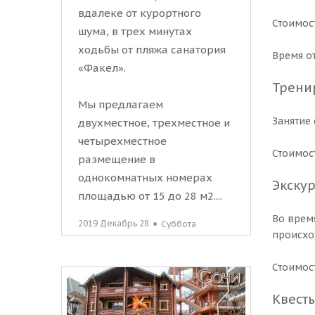
вдалеке от курортного
Стоимост
шума, в трех минутах
ходьбы от пляжа санатория
Время о
«Факел».
Трени
Мы предлагаем
Занятие
двухместное, трехместное и
четырехместное
Стоимост
размещение в
однокомнатных номерах
Экску
площадью от 15 до 28 м2....
Во врем
2019 Декабрь 28
●
Суббота
происхо
Стоимост
Квест