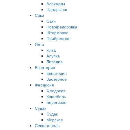
Алахадзы
Цандрыпш
Саки
Саки
Новофедоровка
Штормовое
Прибрежное
Ялта
Ялта
Алупка
Ливадия
Евпатория
Евпатория
Заозерное
Феодосия
Феодосия
Коктебель
Береговое
Судак
Судак
Морское
Севастополь