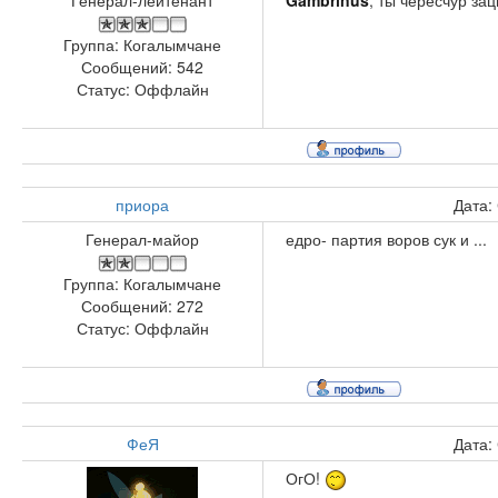
Генерал-лейтенант
Gambrinus
, ты чересчур за
Группа: Когалымчане
Сообщений:
542
Статус:
Оффлайн
приора
Дата:
Генерал-майор
едро- партия воров сук и ...
Группа: Когалымчане
Сообщений:
272
Статус:
Оффлайн
ФеЯ
Дата:
ОгО!