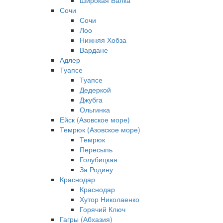
Широкая Балка
Сочи
Сочи
Лоо
Нижняя Хобза
Вардане
Адлер
Туапсе
Туапсе
Дедеркой
Джубга
Ольгинка
Ейск (Азовское море)
Темрюк (Азовское море)
Темрюк
Пересыпь
Голубицкая
За Родину
Краснодар
Краснодар
Хутор Николаенко
Горячий Ключ
Гагры (Абхазия)