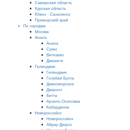
Самарская область
Курская область
Южно - Сахалинск
Приморский край
По городам
Москва
Анапа
Анапа
Сукко
Витязево
Джемете
Геленджик
Геленджик
Голубая Бухта
Дивноморское
Джанхот
Бетта
Архипо-Осиповка
Кабардинка
Новороссийск
Новороссийск
Абрау-Дюрсо