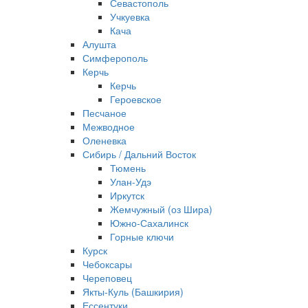
Севастополь
Учкуевка
Кача
Алушта
Симферополь
Керчь
Керчь
Героевское
Песчаное
Межводное
Оленевка
Сибирь / Дальний Восток
Тюмень
Улан-Удэ
Иркутск
Жемчужный (оз Шира)
Южно‐Сахалинск
Горные ключи
Курск
Чебоксары
Череповец
Якты-Куль (Башкирия)
Ессентуки