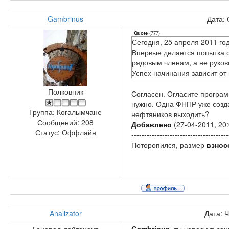
Gambrinus
Дата: 
(
777
)
Quote
Сегодня, 25 апреля 2011 го
Впервые делается попытка с
рядовым членам, а не руко
Успех начинания зависит от 
Полковник
Согласен. Огласите программ
нужно. Одна ФНПР уже созда
Группа: Когалымчане
нефтяников выходить?
Сообщений:
208
Добавлено
(27-04-2011, 20:
Статус:
Оффлайн
--------------------------------------
Поторопился, размер
взнос
Analizator
Дата: 