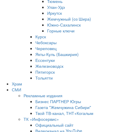
Тюмень
Улан-Удэ
Иркутск
Жемчужный (оз Шира)
Южно‐Сахалинск
Горные ключи
Курск
Чебоксары
Череповец
Якты-Куль (Башкирия)
Ессентуки
Железноводск
Пятигорск
Тольятти
Храм
СМИ
Рекламные издания
Бизнес ПАРТНЕР Югры
Газета "Жемчужина Сибири"
Твой ТВ-канал, ТНТ+Когалым
ТК «Инфосервис»
Официальный сайт
Видеоканал на YouTube