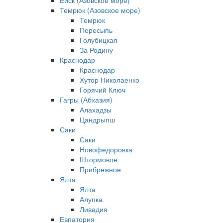
Ейск (Азовское море)
Темрюк (Азовское море)
Темрюк
Пересыпь
Голубицкая
За Родину
Краснодар
Краснодар
Хутор Николаенко
Горячий Ключ
Гагры (Абхазия)
Алахадзы
Цандрыпш
Саки
Саки
Новофедоровка
Штормовое
Прибрежное
Ялта
Ялта
Алупка
Ливадия
Евпатория