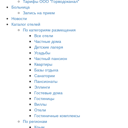
Тарифы ООО "Горводоканал"
Больница
Запись на прием
Новости
Каталог отелей
По категориям размещения
Все отели
Частные дома
Детские лагеря
Усадьбы
Частный пансион
Квартиры
Базы отдыха
Санатории
Пансионаты
Эллинги
Гостевые дома
Гостиницы
Виллы
Отели
Гостиничные комплексы
По регионам
Крым