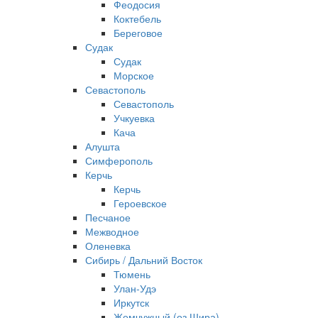
Феодосия
Коктебель
Береговое
Судак
Судак
Морское
Севастополь
Севастополь
Учкуевка
Кача
Алушта
Симферополь
Керчь
Керчь
Героевское
Песчаное
Межводное
Оленевка
Сибирь / Дальний Восток
Тюмень
Улан-Удэ
Иркутск
Жемчужный (оз Шира)