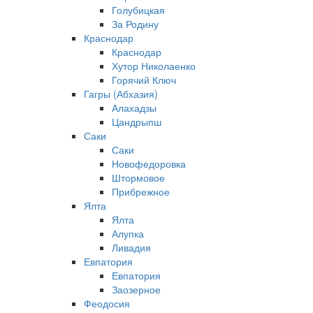
Голубицкая
За Родину
Краснодар
Краснодар
Хутор Николаенко
Горячий Ключ
Гагры (Абхазия)
Алахадзы
Цандрыпш
Саки
Саки
Новофедоровка
Штормовое
Прибрежное
Ялта
Ялта
Алупка
Ливадия
Евпатория
Евпатория
Заозерное
Феодосия