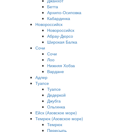
Джанхот
Бетта
Архипо-Осиповка
Кабардинка
Новороссийск
Новороссийск
Абрау-Дюрсо
Широкая Балка
Сочи
Сочи
Лоо
Нижняя Хобза
Вардане
Адлер
Туапсе
Туапсе
Дедеркой
Джубга
Ольгинка
Ейск (Азовское море)
Темрюк (Азовское море)
Темрюк
Пересыпь