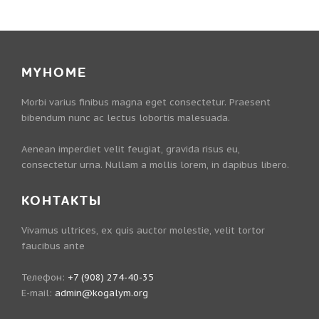
MYHOME
Morbi varius finibus magna eget consectetur. Praesent
bibendum nunc ac lectus lobortis malesuada.
Aenean imperdiet velit feugiat, gravida risus eu,
consectetur urna. Nullam a mollis lorem, in dapibus libero.
КОНТАКТЫ
Vivamus ultrices, ex quis auctor molestie, velit tortor
faucibus ante
Телефон:
+7 (908) 274-40-35
E-mail:
admin@kogalym.org