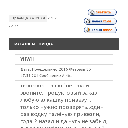
Страница
24
из
24
«
1
2
…
22
23
24
МАГАЗИНЫ ГОРОДА
YHWH
Дата: Понедельник, 2016 Февраль 15,
17:53:28 | Сообщение #
461
тююююю...в любое такси
звоните, продуктовый заказ
любую алкашку привезут,
только нужно проверять..один
раз водку палёную привезли,
года 2 назад.и да чуть не забыл,