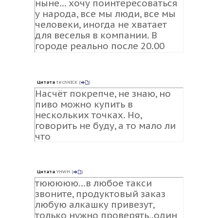
ныне... хочу поинтересоваться
у народа, все мы люди, все мы
человеки, иногда не хватает
для веселья в компании. В
городе реально после 20.00
купить горячительное? Или все
в поселок катаются?
Цитата
techNICK
(
)
Насчёт покрепче, не знаю, но
пиво можно купить в
нескольких точках. Но,
говорить не буду, а то мало ли
что
Цитата
YHWH
(
)
тююююю...в любое такси
звоните, продуктовый заказ
любую алкашку привезут,
только нужно проверять..один