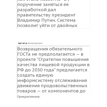
поручение заняться ее
разработкой дал
правительству президент
Владимир Путин. Система
позволит уйти от двойных
стандартов для российской и
зарубежной продукции, а
также создаст единый порядок
Цитата
Коммерсант
отслеживания продуктов. Пока
Возвращения обязательного
в стране нет даже
ГОСТа не предполагается — в
нормативных документов,
проекте "Стратегии повышения
содержащих определение
качества пищевой продукции в
качества пищи.
РФ до 2030 года" предлагается
создать единую
информсистему отслеживания
движения продовольственных
товаров — от компонентов до
готовой продукции — и ввести
Прикрепления:
обязательную госрегистрацию
основных видов пищевых