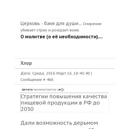
добавок. В Роспотребнадзоре
ссылаются на то, что на рынке
постепенно появляются не
Церковь - баня для души....
только добавки из генно-
Смирение
убивает страх и рождает волю
модифицированного сырья, но
О молитве (о её необходимости)....
и продукты нанотехнологий.
Хлор
Дата: Среда, 2016 Март 16, 18:45:40 |
Сообщение #
466
Цитата
Администратор
(
)
Стратегии повышения качества
пищевой продукции в РФ до
2030
Дали возможность дерьмом