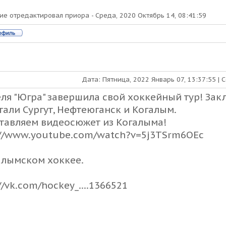
ие отредактировал
приора
-
Среда, 2020 Октябрь 14, 08:41:59
Дата: Пятница, 2022 Январь 07, 13:37:55 |
еля "Югра" завершила свой хоккейный тур! За
тали Сургут, Нефтеюганск и Когалым.
тавляем видеосюжет из Когалыма!
://www.youtube.com/watch?v=5j3TSrm6OEc
алымском хоккее.
//vk.com/hockey_....1366521