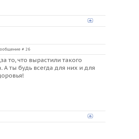
 Сообщение #
26
а то, что вырастили такого
 А ты будь всегда для них и для
доровья!