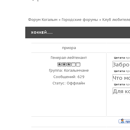
2
Форум Когалым
»
Городские форумы
»
Клуб любител
ХОККЕЙ.....
приора
Генерал-лейтенант
Цитата
пр
Забро
Группа: Когалымчане
Цитата
пр
Сообщений:
629
Что мо
Статус:
Оффлайн
Цитата
пр
Для к