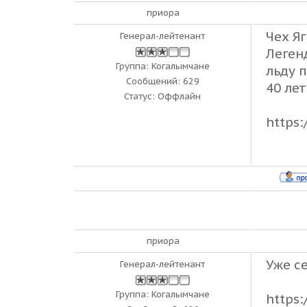
приора
Чех Я
Генерал-лейтенант
Леген
Группа: Когалымчане
льду 
Сообщений:
629
40 лет
Статус:
Оффлайн
https
приора
Уже с
Генерал-лейтенант
Группа: Когалымчане
https