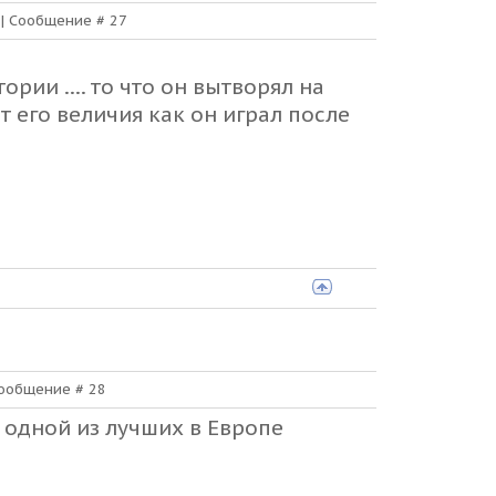
8 | Сообщение #
27
рии .... то что он вытворял на
т его величия как он играл после
 Сообщение #
28
 одной из лучших в Европе