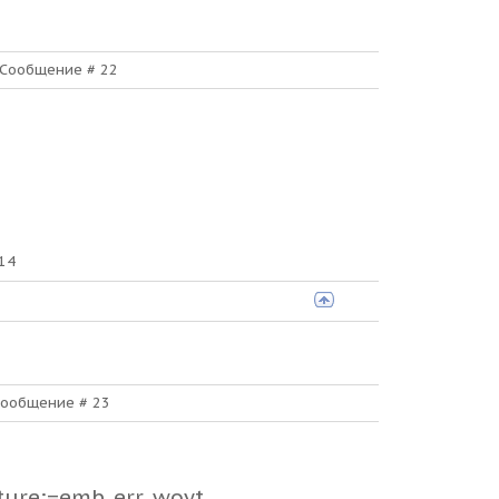
| Сообщение #
22
14
 Сообщение #
23
ture;=emb_err_woyt