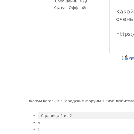
Сообщений:
629
Статус:
Оффлайн
Какой
очень 
https
Форум Когалым
»
Городские форумы
»
Клуб любител
Страница
2
из
2
«
1