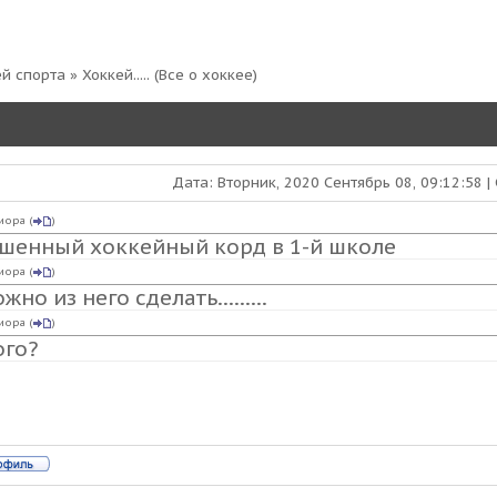
ей спорта
»
Хоккей.....
(Все о хоккее)
Дата: Вторник, 2020 Сентябрь 08, 09:12:58 
иора
(
)
шенный хоккейный корд в 1-й школе
иора
(
)
жно из него сделать...…...
иора
(
)
ого?