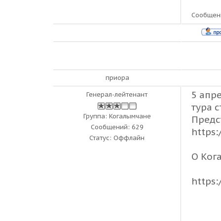
Сообщен
приора
5 апр
Генерал-лейтенант
тура с
Группа: Когалымчане
Предс
Сообщений:
629
https
Статус:
Оффлайн
О Ког
https: