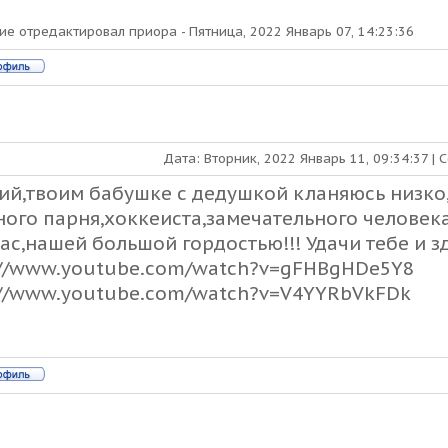
ие отредактировал
приора
-
Пятница, 2022 Январь 07, 14:23:36
Дата: Вторник, 2022 Январь 11, 09:34:37 |
ий,твоим бабушке с дедушкой кланяюсь низко,з
ного парня,хоккеиста,замечательного человека.
нас,нашей большой гордостью!!! Удачи тебе и з
://www.youtube.com/watch?v=gFHBgHDe5Y8
://www.youtube.com/watch?v=V4YYRbVkFDk