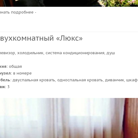
узнать подробнее -
вухкомнатный «Люкс»
левизор, холодильник, система кондиционирования, душ
хня
: общая
нузел
: в номере
бель
: двуспальная кровать, односпальная кровать, диванчик, шка
аж
: 3