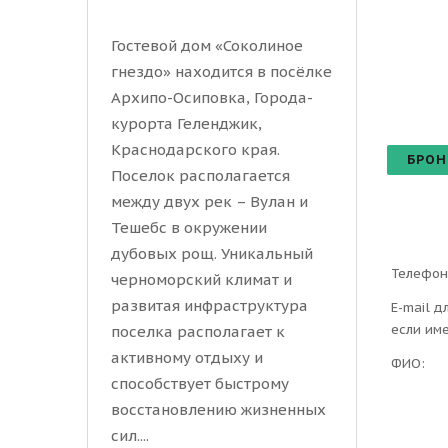
Гостевой дом «Соколиное
гнездо» находится в посёлке
Архипо-Осиповка, Города-
курорта Геленджик,
Краснодарского края.
БРОН
Поселок располагается
между двух рек – Вулан и
Тешебс в окружении
дубовых рощ. Уникальный
Телефон
черноморский климат и
развитая инфраструктура
E-mail д
если им
поселка располагает к
активному отдыху и
ФИО:
способствует быстрому
восстановлению жизненных
сил....